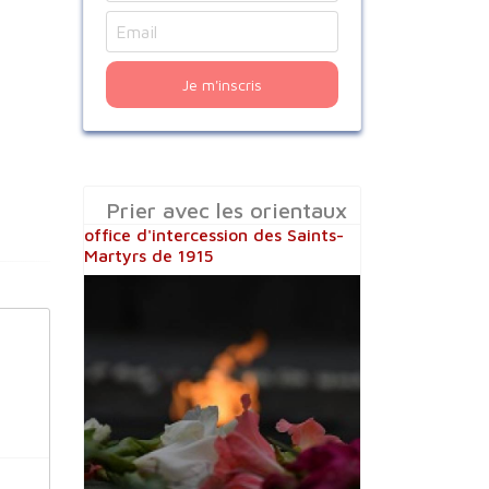
Je m'inscris
Prier avec les orientaux
office d'intercession des Saints-
Martyrs de 1915