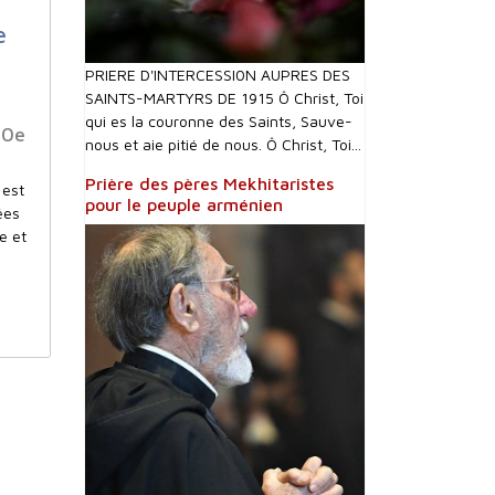
e
PRIERE D'INTERCESSI0N AUPRES DES
SAINTS-MARTYRS DE 1915 Ô Christ, Toi
qui es la couronne des Saints, Sauve-
00e
nous et aie pitié de nous. Ô Christ, Toi...
Prière des pères Mekhitaristes
 est
pour le peuple arménien
ées
e et