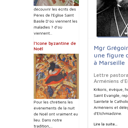
découvrir les écrits des
Pères de l'Eglise Saint
Basile D’où viennent les
maladies ? d’où
viennent...
l’Icone byzantine de
Mgr Grégoir
Noël
une figure 
à Marseille
Lettre pastor
Arméniens d'E
Krikoris, évêque, 
Saint Evangile, re
Sainteté le Catholi
Pour les chrétiens les
Arméniens et délé
évènements de la nuit
d'Etchmiadzine.
de Noël ont vraiment eu
lieu. Dans notre
Lire la suite...
tradition,...