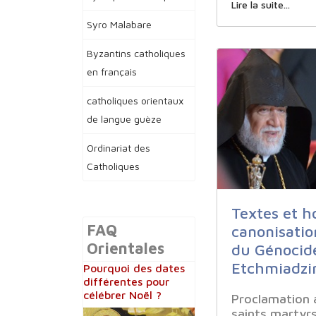
Lire la suite...
Syro Malabare
Byzantins catholiques
en français
catholiques orientaux
de langue guèze
Ordinariat des
Catholiques
Textes et h
FAQ
canonisatio
Orientales
du Génocid
Etchmiadzi
Pourquoi des dates
différentes pour
célébrer Noël ?
Proclamation 
saints martyr