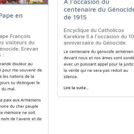
A l'occasion du
centenaire du Génocid
Pape en
de 1915
Encyclique du Catholicos
ape François
Karekine II à l’occasion du 1
es visiteurs du
anniversaire du Génocide
énocide. Erevan
Le centenaire du génocide arménien
 :
devant nous et nos âmes sont sond
grande douleur au
avec un puissant appel pour la justic
ci pour me souvenir de
la vérité qui ne sera pas réduit au
e les nations de la
silence.
jours su distinguer le
Lire la suite...
n du mal.
la paix aux Arméniens
moire du cher peuple
te mémoire ne soit
 nom de l’avenir et de