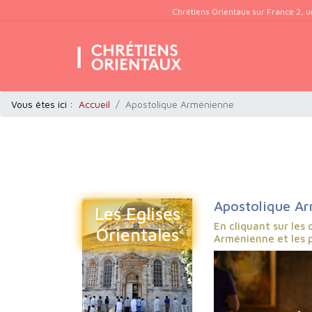
Chrétiens Orientaux sur France 2, u
Vous êtes ici :
Accueil
Apostolique Arménienne
Apostolique A
Les Eglises
En cliquant sur les 
Orientales
Arménienne et les p