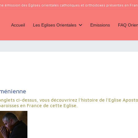
ne émission des Églises orientales catholiques et orthodoxes présentes en France
Accueil
Les Eglises Orientales
Emissions
FAQ Orien
rménienne
onglets ci-dessus, vous découvrirez l'histoire de l'Eglise Apost
aroisses en France de cette Eglise.