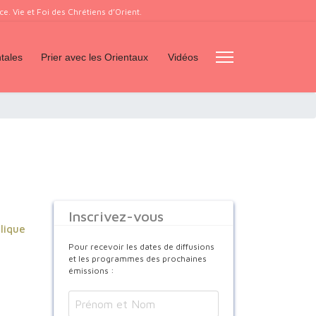
. Vie et Foi des Chrétiens d’Orient.
tales
Prier avec les Orientaux
Vidéos
Inscrivez-vous
olique
Pour recevoir les dates de diffusions
et les programmes des prochaines
émissions :