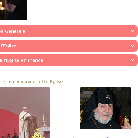
on Générale
l’Eglise
 l’Eglise en France
cles en lien avec cette Eglise :