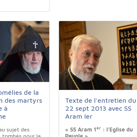
omélies de la
Texte de l'entretien du
n des martyrs
22 sept 2013 avec SS
e à
Aram Ier
ne
er
« SS Aram 1
: l’Eglise du
au sujet des
Pe
uple
»
s tombés pour la