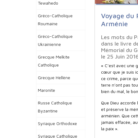
Tewahedo
Voyage du 
Gréco-Catholique
Arménie
Roumaine
Gréco-Catholique
Les mots du P
dans le livre d
Ukrainienne
Mémorial du G
le 25 Juin 2016
Grecque Melkite
Catholique
« C’est avec une 
cœur que je suis i
Grecque Hellène
ce crime, parce qu
terre n’ont pas tou
Maronite
bien du mal, le bo
Que Dieu accorde 
Russe Catholique
et préserve la mé
Byzantine
arménien. Que cet
jamais effacée, au
Syriaque Orthodoxe
la paix ».
Syriaque Catholique