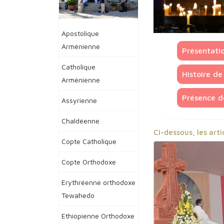
Apostolique
Arménienne
Présentati
Catholique
Histoire de 
Arménienne
Présence de
Assyrienne
Chaldéenne
Ci-dessous, les arti
Copte Catholique
Copte Orthodoxe
Erythréenne orthodoxe
Tewahedo
Ethiopienne Orthodoxe