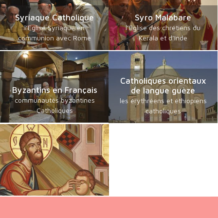
Syriaque Catholique
Syro Malabare
l’Eglise Syriaque en
l’Eglise des chrétiens du
communion avec Rome
Kerala et d’Inde
Catholiques orientaux
Byzantins en Français
de langue guèze
communautés byzantines
les érythréens et éthiopiens
Catholiques
catholiques