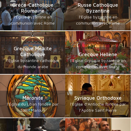
Gréco-Catholique
Russe Catholique
Roumaine
Byzantine
l’Eglise byzantine en
l’Eglise byzantine en
communion avec Rome
communion avec Rome
Grecque Melkite
Catholique
Grecque Hellène
l’Eglise byzantine catholique
l’Eglise Grecque byzantine en
du monde arabe
communion avec Rome
Maronite
Syriaque Orthodoxe
l’Eglise du Liban fondée par
l’Eglise d’Antioche fondée par
Saint Maroun
l’Apôtre Saint Pierre