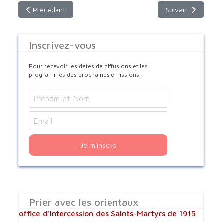
Article précédent : prière de Carême de Saint Ephrem
Article suivant : 
Précédent
Suivant
Inscrivez-vous
Pour recevoir les dates de diffusions et les
programmes des prochaines émissions :
Je m'inscris
Prier avec les orientaux
office d'intercession des Saints-Martyrs de 1915