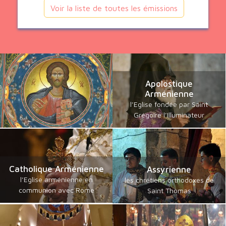
Voir la liste de toutes les émissions
Apolostique
Arménienne
l’Eglise fondée par Saint
Grégoire l’Illuminateur
Catholique Arménienne
Assyrienne
l’Eglise arménienne en
les chrétiens orthodoxes de
communion avec Rome
Saint Thomas