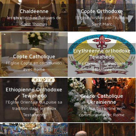
Chaldéenne
Copte Orthodoxe
les chrétiens catholiques de
l’Eglise fondée par l’Apôtre
Saint Thomas
Saint Marc
Erythréenne orthodoxe
Copte Catholique
Tewahedo
l’Eglise Copte en communion
les chrétiens orthodoxes
avec Rome
d'Erythrée
Ethiopienne Orthodoxe
Tewahedo
Gréco-Catholique
Ukrainienne
l’Eglise Orientale qui puise sa
tradition dans les deux
l’Eglise byzantine en
Testaments
communion avec Rome