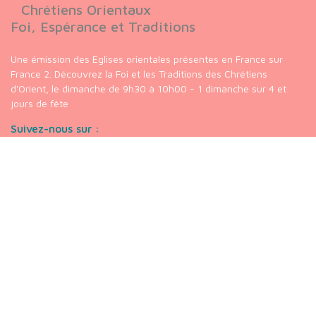
Chrétiens Orientaux
Foi, Espérance et Traditions
Une émission des Eglises orientales présentes en France sur
France 2. Découvrez la Foi et les Traditions des Chrétiens
d'Orient, le dimanche de 9h30 à 10h00 - 1 dimanche sur 4 et
jours de fête
Suivez-nous sur :
Nos liens
chaine
Youtube
Chrétiens
Orientaux