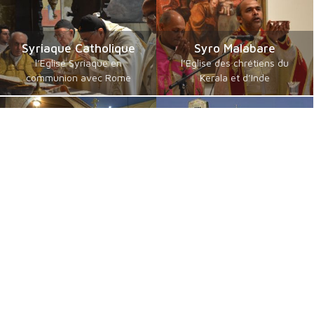
Syriaque Catholique
Syro Malabare
l’Eglise Syriaque en
l’Eglise des chrétiens du
communion avec Rome
Kerala et d’Inde
Catholiques orientaux
Byzantins en Français
de langue guèze
communautés byzantines
les érythréens et éthiopiens
Catholiques
catholiques