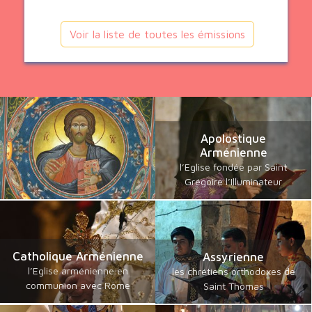
Voir la liste de toutes les émissions
Apolostique
Arménienne
l’Eglise fondée par Saint
Grégoire l’Illuminateur
Catholique Arménienne
Assyrienne
l’Eglise arménienne en
les chrétiens orthodoxes de
communion avec Rome
Saint Thomas