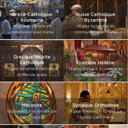
Gréco-Catholique
Russe Catholique
Roumaine
Byzantine
l’Eglise byzantine en
l’Eglise byzantine en
communion avec Rome
communion avec Rome
Grecque Melkite
Catholique
Grecque Hellène
l’Eglise byzantine catholique
l’Eglise Grecque byzantine en
du monde arabe
communion avec Rome
Maronite
Syriaque Orthodoxe
l’Eglise du Liban fondée par
l’Eglise d’Antioche fondée par
Saint Maroun
l’Apôtre Saint Pierre