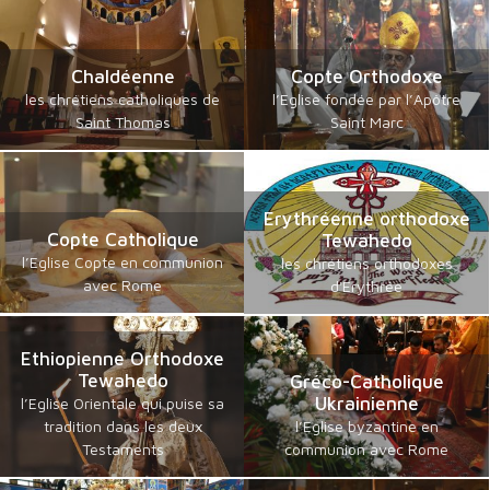
Chaldéenne
Copte Orthodoxe
les chrétiens catholiques de
l’Eglise fondée par l’Apôtre
Saint Thomas
Saint Marc
Erythréenne orthodoxe
Copte Catholique
Tewahedo
l’Eglise Copte en communion
les chrétiens orthodoxes
avec Rome
d'Erythrée
Ethiopienne Orthodoxe
Tewahedo
Gréco-Catholique
Ukrainienne
l’Eglise Orientale qui puise sa
tradition dans les deux
l’Eglise byzantine en
Testaments
communion avec Rome