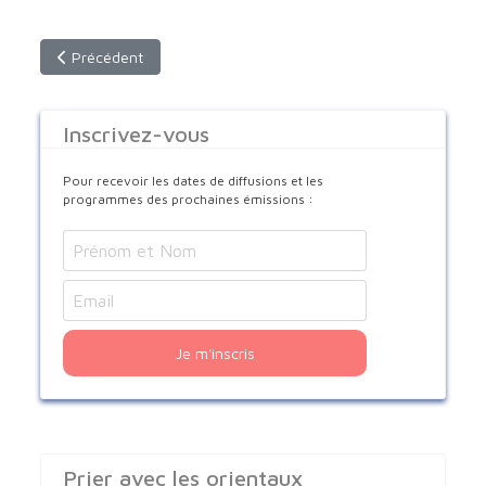
Article précédent : Jeune de Ninive
Précédent
Inscrivez-vous
Pour recevoir les dates de diffusions et les
programmes des prochaines émissions :
Je m'inscris
Prier avec les orientaux