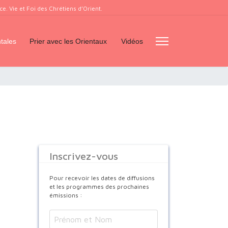
. Vie et Foi des Chrétiens d’Orient.
tales
Prier avec les Orientaux
Vidéos
Inscrivez-vous
Pour recevoir les dates de diffusions
et les programmes des prochaines
émissions :