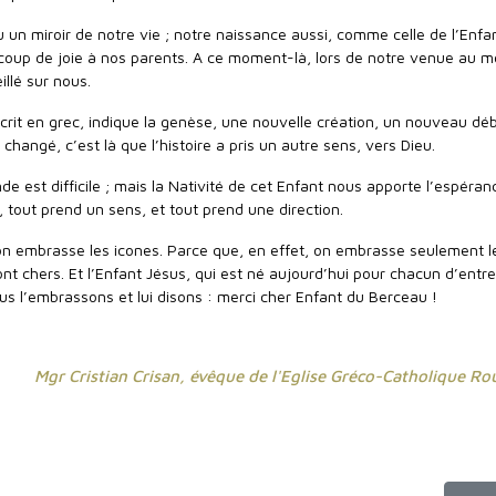
 un miroir de notre vie ; notre naissance aussi, comme celle de l’Enfa
oup de joie à nos parents. A ce moment-là, lors de notre venue au 
illé sur nous.
écrit en grec, indique la genèse, une nouvelle création, un nouveau déb
 changé, c’est là que l’histoire a pris un autre sens, vers Dieu.
e est difficile ; mais la Nativité de cet Enfant nous apporte l’espéran
 tout prend un sens, et tout prend une direction.
 on embrasse les icones. Parce que, en effet, on embrasse seulement l
t chers. Et l’Enfant Jésus, qui est né aujourd’hui pour chacun d’entr
us l’embrassons et lui disons : merci cher Enfant du Berceau !
Mgr Cristian Crisan, évêque de l'Eglise Gréco-Catholique R