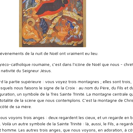
 évènements de la nuit de Noël ont vraiment eu lieu.
 gréco-catholique roumaine, c’est dans l’icône de Noël que nous - chré
 nativité du Seigneur Jésus.
d la partie supérieure : vous voyez trois montagnes ; elles sont troi
lesquels nous faisons le signe de la Croix : au nom du Père, du Fils et d
iguration, un symbole de la Très Sainte Trinité. La montagne centrale qu
otalité de la scène que nous contemplons. C’est la montagne de Christ
 côté de sa mère.
 nous voyons trois anges : deux regardent les cieux, et un regarde en b
Voilà un autre symbole de la Sainte Trinité : là, aussi, le Fils, a regar
ait homme. Les autres trois anges, que nous voyons, en adoration, à cô