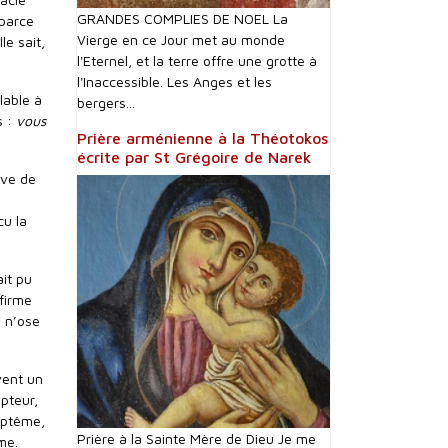
GRANDES COMPLIES DE NOEL La
 parce
Vierge en ce Jour met au monde
le sait,
l'Eternel, et la terre offre une grotte à
l'Inaccessible. Les Anges et les
lable à
bergers...
s :
vous
Prière arménienne à la Théotokos
écrite par St Grégoire de Narek
uve de
cu la
it pu
firme
i n’ose
vent un
mpteur,
aptême,
Prière à la Sainte Mère de Dieu Je me
me.