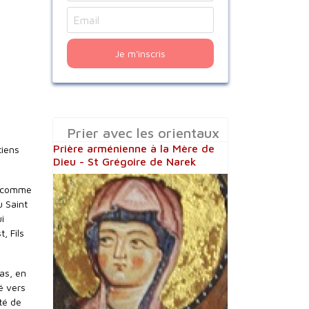
Je m'inscris
Prier avec les orientaux
Prière arménienne à la Mère de
tiens
Dieu - St Grégoire de Narek
s, comme
u Saint
i
, Fils
as, en
dé vers
té de