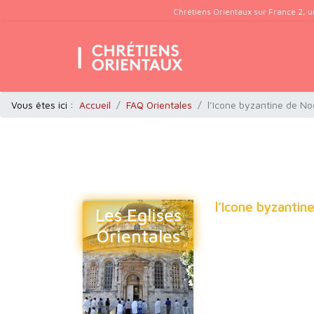
Chrétiens Orientaux sur France 2, u
Vous êtes ici :
Accueil
FAQ Orientales
l’Icone byzantine de No
l’Icone byzantin
Les Eglises
Orientales