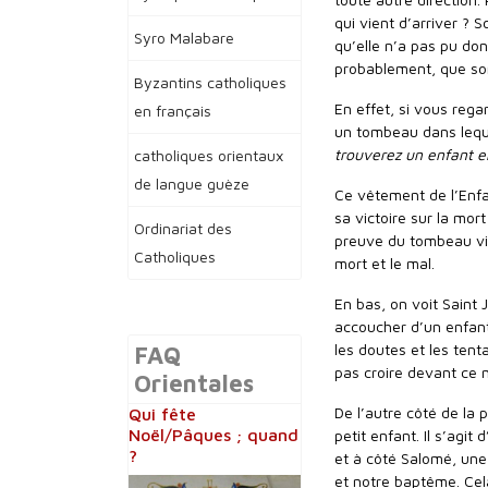
qui vient d’arriver ? 
Syro Malabare
qu’elle n’a pas pu don
probablement, que son
Byzantins catholiques
En effet, si vous reg
en français
un tombeau dans lequel
trouverez un enfant e
catholiques orientaux
de langue guèze
Ce vêtement de l’Enfa
sa victoire sur la mor
Ordinariat des
preuve du tombeau vid
Catholiques
mort et le mal.
En bas, on voit Saint 
accoucher d’un enfant
les doutes et les tent
FAQ
pas croire devant ce
Orientales
De l’autre côté de la 
Qui fête
Noël/Pâques ; quand
petit enfant. Il s’agi
?
et à côté Salomé, une
et notre baptême. Cel