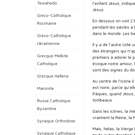
Tewahedo
l’enfant Jésus, indiqu
Jésus.
Gréco-Catholique
En dessous on voit 2 
Roumaine
pendant les siècles à 
dans le monde. Les ber
Gréco-Catholique
Ukrainienne
Il y a de l’autre côté
des étrangers qui n’a
Grecque Melkite
premiers à adorer le pe
Catholique
évoque notre amour, l
sont des signes du d
Grecque Hellène
Au centre de l’icône i
est noire, parce qu’el
Maronite
Pâques, quand Jésus, v
tombeaux.
Russe Catholique
Byzantine
Dans les icônes, la mè
vraiment la Reine, la 
Syriaque Orthodoxe
Mais, hélas, la Vierge
Syriaque Catholique
toute autre direction.