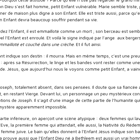
Son Dieu s’est fait homme, petit Enfant vulnérable. Marie semble triste,
ner de maison plus digne à son Enfant. Elle est triste aussi, parce qu’el
 Enfant devra beaucoup souffrir pendant sa vie.
ardez l’Enfant, il est emmailloté comme un mort ; son berceau est semb
 l’Enfant est enroulé. Et voilà le signe indiqué par l’ange aux berger
mmailloté et couché
dans une crèche
. Et il fut ainsi.
nt indique son destin : il mourra. Mais en même temps, c’est une pre
t : après sa Résurrection, le linge et les bandes vont rester comme une
e. Jésus, que aujourd’hui nous le voyons comme petit Enfant, a vain
Joseph, totalement absent, dans ses pensées. Il doute que sa fiancée a
, en restant Vierge. Devant lui, un personnage un peu mystérieux con
ations de Joseph. Il s’agit d’une image de cette partie de l’humanité qu
 mystère apparemment impossible.
partie inférieure, on aperçoit une scène atypique : deux femmes qui la
t d’Eve, la première femme qui attendait, elle aussi, la Nativité du Réde
 femme juive. Le bain qu’elles donnent à l’Enfant Jésus indique son b
a prouve aussi que l’Enfant Dieu né à Bethleem est aussi un vrai hom