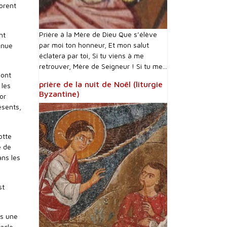
dorent
Prière à la Mère de Dieu Que s’élève
nt
par moi ton honneur, Et mon salut
enue
éclatera par toi, Si tu viens à me
retrouver, Mère de Seigneur ! Si tu me...
sont
prière de la nuit de Noël (liturgie
 les
Byzantine)
or
ésents,
otte
e de
ans les
st
rs une
racle