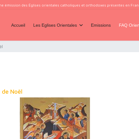
ne émission des Églises orientales catholiques et orthodoxes présentes en France
Accueil
Les Eglises Orientales
Emissions
FAQ Orien
ël
e de Noël