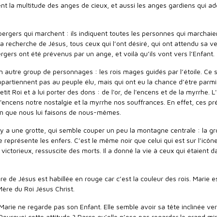
ent la multitude des anges de cieux, et aussi les anges gardiens qui a
bergers qui marchent : ils indiquent toutes les personnes qui marchaie
la recherche de Jésus, tous ceux qui l’ont désiré, qui ont attendu sa v
gers ont été prévenus par un ange, et voilà qu’ils vont vers l’Enfant.
 un autre group de personnages : les rois mages guidés par l’étoile. Ce 
ppartiennent pas au peuple élu, mais qui ont eu la chance d’être parmi
tit Roi et à lui porter des dons : de l'or, de l'encens et de la myrrhe. L'
'encens notre nostalgie et la myrrhe nos souffrances. En effet, ces pr
on que nous lui faisons de nous-mêmes.
l y a une grotte, qui semble couper un peu la montagne centrale : la gr
le représente les enfers. C’est le même noir que celui qui est sur l’icôn
ictorieux, ressuscite des morts. Il a donné la vie à ceux qui étaient d
re de Jésus est habillée en rouge car c’est la couleur des rois. Marie e
Mère du Roi Jésus Christ.
 Marie ne regarde pas son Enfant. Elle semble avoir sa tête inclinée ve
 Pourquoi cette attitude ? Parce qu’elle n’ose pas regarder le grand mi