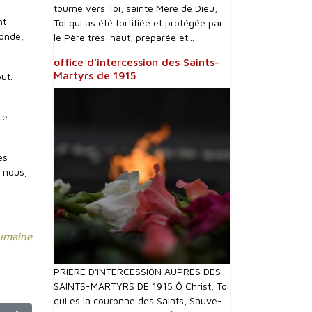
tourne vers Toi, sainte Mère de Dieu,
nt
Toi qui as été fortifiée et protégée par
monde,
le Père très-haut, préparée et...
office d'intercession des Saints-
Martyrs de 1915
ut.
ce.
es
e nous,
oumaine
PRIERE D'INTERCESSI0N AUPRES DES
SAINTS-MARTYRS DE 1915 Ô Christ, Toi
qui es la couronne des Saints, Sauve-