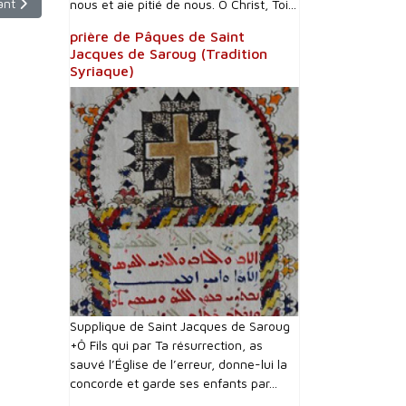
le suivant : Pourquoi des dates différentes pour célébrer Noël ?
ant
nous et aie pitié de nous. Ô Christ, Toi...
prière de Pâques de Saint
Jacques de Saroug (Tradition
Syriaque)
Supplique de Saint Jacques de Saroug
+Ô Fils qui par Ta résurrection, as
sauvé l’Église de l’erreur, donne-lui la
concorde et garde ses enfants par...