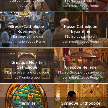
tradition dans les deux
l’Eglise byzantine en
Testaments
communion avec Rome
Gréco-Catholique
Russe Catholique
Roumaine
Byzantine
l’Eglise byzantine en
l’Eglise byzantine en
communion avec Rome
communion avec Rome
Grecque Melkite
Catholique
Grecque Hellène
l’Eglise byzantine catholique
l’Eglise Grecque byzantine en
du monde arabe
communion avec Rome
Maronite
Syriaque Orthodoxe