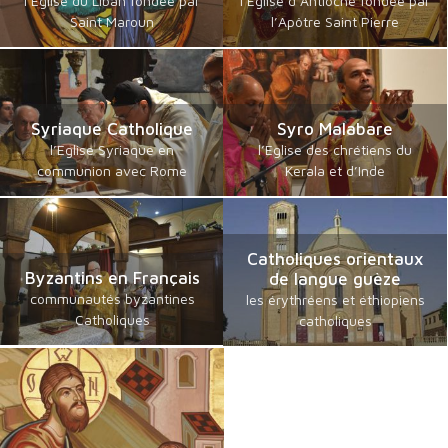
l’Eglise du Liban fondée par
l’Eglise d’Antioche fondée par
Saint Maroun
l’Apôtre Saint Pierre
Syriaque Catholique
Syro Malabare
l’Eglise Syriaque en
l’Eglise des chrétiens du
communion avec Rome
Kerala et d’Inde
Catholiques orientaux
Byzantins en Français
de langue guèze
communautés byzantines
les érythréens et éthiopiens
Catholiques
catholiques