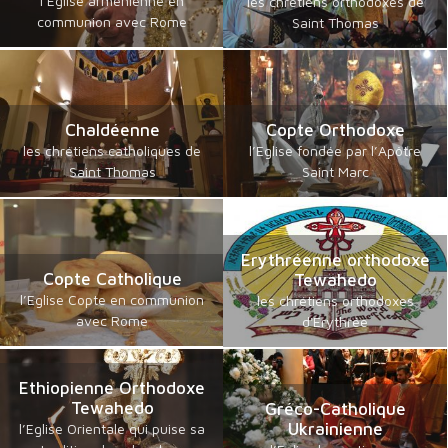
l’Eglise arménienne en
les chrétiens orthodoxes de
communion avec Rome
Saint Thomas
Chaldéenne
Copte Orthodoxe
les chrétiens catholiques de
l’Eglise fondée par l’Apôtre
Saint Thomas
Saint Marc
Erythréenne orthodoxe
Copte Catholique
Tewahedo
l’Eglise Copte en communion
les chrétiens orthodoxes
avec Rome
d'Erythrée
Ethiopienne Orthodoxe
Tewahedo
Gréco-Catholique
Ukrainienne
l’Eglise Orientale qui puise sa