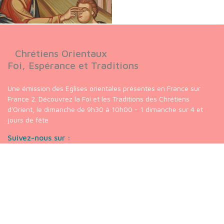
Chrétiens Orientaux
Foi, Espérance et Traditions
Une émission des Eglises orientales présentes en France sur
France 2. Découvrez la Foi et les Traditions des Chrétiens
d'Orient, le dimanche de 9h30 à 10h00 - 1 dimanche sur 4 et
jours de fête
Suivez-nous sur :
Nos liens
chaine
Youtube