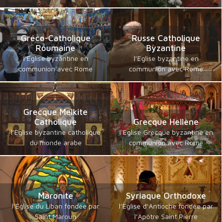
Gréco-Catholique
Russe Catholique
Roumaine
Byzantine
l’Eglise byzantine en
l’Eglise byzantine en
communion avec Rome
communion avec Rome
Grecque Melkite
Catholique
Grecque Hellène
l’Eglise byzantine catholique
l’Eglise Grecque byzantine en
du monde arabe
communion avec Rome
Maronite
Syriaque Orthodoxe
l’Eglise du Liban fondée par
l’Eglise d’Antioche fondée par
Saint Maroun
l’Apôtre Saint Pierre