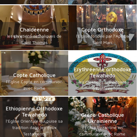
Chaldéenne
Copte Orthodoxe
les chrétiens catholiques de
l’Eglise fondée par l’Apôtre
Saint Thomas
Saint Marc
Erythréenne orthodoxe
Copte Catholique
Tewahedo
l’Eglise Copte en communion
les chrétiens orthodoxes
avec Rome
d'Erythrée
Ethiopienne Orthodoxe
Tewahedo
Gréco-Catholique
Ukrainienne
l’Eglise Orientale qui puise sa
tradition dans les deux
l’Eglise byzantine en
Testaments
communion avec Rome