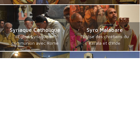
Syriaque Catholique
Syro Malabare
l’Eglise Syriaque en
l’Eglise des chrétiens du
communion avec Rome
Kerala et d’Inde
Catholiques orientaux
Byzantins en Français
de langue guèze
communautés byzantines
les érythréens et éthiopiens
Catholiques
catholiques