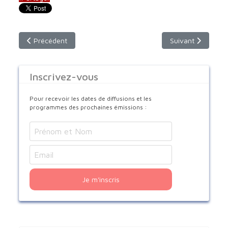
Article précédent : prière pour les défunts - Tradition Gréco-
Article suivant : 
Précédent
Suivant
Inscrivez-vous
Pour recevoir les dates de diffusions et les
programmes des prochaines émissions :
Je m'inscris