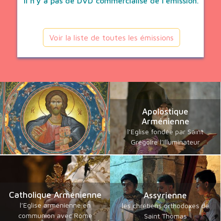
Il n'y a pas de DVD commercialisé de l'émission.
Voir la liste de toutes les émissions
Apolostique
Arménienne
l’Eglise fondée par Saint
Grégoire l’Illuminateur
Catholique Arménienne
Assyrienne
l’Eglise arménienne en
les chrétiens orthodoxes de
communion avec Rome
Saint Thomas