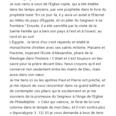
Je suis venu à vous de l'Église copte, qui a été établie
dans les temps anciens, par une prophétie dans le livre du
prophète Isaïe "En ce jour-là, il y aura un autel à l'Éternel
au milieu du pays d'Égypte, et un pilier du Seigneur à sa
frontière.“ Ensuite, il a été sanctifié par la visite de la
Sainte Famille qui a béni son pays à l'est et à l'ouest, au
nord et au sud.
L'Égypte… la terre d'où s'est répandu et établi le
monachisme chrétien avec ses saints Antoine, Macaire et
Pacôme, inspirant l'École d'Alexandrie, phare de la
théologie dans l'histoire ! C'était et c'est toujours un lieu
sacré pour la prière devant Dieu. Nous croyons qu'il est
conservé non seulement entre les mains de Dieu, mais
aussi dans son cœur.
Je me tiens ici où les apôtres Paul et Pierre ont prêché, et
je me réjouis de vous rencontrer dans ce grand édifice et
de contempler ces piliers qui le soutiennent et je me
souviens de la promesse du Seigneur à l'Ange de l'Église
de Philadelphie : « Celui qui vaincra, Je ferai de lui une
colonne dans le temple de mon Dieu, et il n'en sortira plus
» (Apocalypse 3 :12). Et je vous demande à tous de tenir