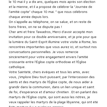
le 10 mai il y a dix ans, quelques mois après son élection
et la mienne, et il a proposé de célébrer la "Journée de
l'amitié copte" chaque 10 mai. ” que nous célébrons
chaque année depuis lors.
On s'appelle au téléphone, on se salue, et on reste de
bons frères, on ne se dispute pas !
Cher ami et frère Tawadros, Merci d'avoir accepté mon
invitation pour ce double anniversaire, et je prie pour que
la lumière du Saint-Esprit illumine votre visite à Rome, les
rencontres importantes que vous aurez ici, et surtout nos
conversations personnelles. Je vous remercie
sincèrement pour votre engagement envers l'amitié
croissante entre l'Église copte orthodoxe et l'Église
catholique.
Votre Sainteté, chers évêques et tous les amis, avec
vous, j'implore Dieu tout-puissant, par l'intercession des
saints et des martyrs de l'Église copte, de nous aider à
grandir dans la communion, dans un lien unique et saint
de foi, d'espérance et d'amour chrétien . Et en parlant des
martyrs de l'Église copte, qui sont aussi les nôtres, je
veux rappeler les martyrs de la plage libyenne, qui ont été
faits martyrs il y a quelques années.