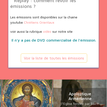
Replay : comment revoir les
émissions ?
Les émissions sont disponibles sur la chaine
youtube
Chrétiens Orientaux
voir aussi la rubrique
vidéo
sur notre site
Il n'y a pas de DVD commercialisé de l'émission.
Voir la liste de toutes les émissions
Apolostique
Arménienne
l’Eglise fondée par Saint