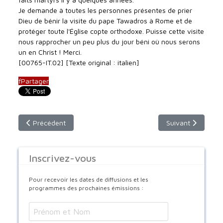
Je demande à toutes les personnes présentes de prier
Dieu de bénir la visite du pape Tawadros à Rome et de
protéger toute l'Église copte orthodoxe. Puisse cette visite
nous rapprocher un peu plus du jour béni où nous serons
un en Christ ! Merci.
[00765-IT.02] [Texte original : italien]
f
Partager
Article précédent : 11.05.23 : le pape Copte au Vatican (jour 2
Article suivant :
Précédent
Suivant
Inscrivez-vous
Pour recevoir les dates de diffusions et les
programmes des prochaines émissions :