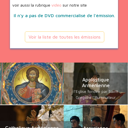
voir aussi la rubrique
vidéo
sur notre site
Il n'y a pas de DVD commercialisé de l'émission.
Voir la liste de toutes les émissions
Apolostique
Arménienne
l’Eglise fondée par Saint
Grégoire l’Illuminateur
Catholique Arménienne