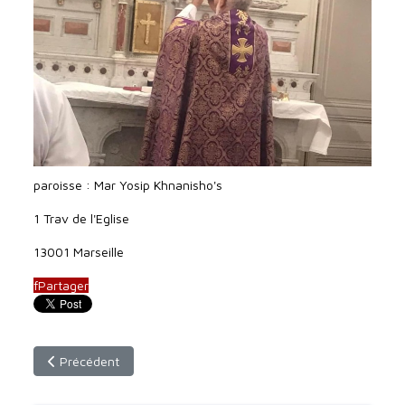
paroisse : Mar Yosip Khnanisho's
1 Trav de l'Eglise
13001 Marseille
f
Partager
Article précédent : rencontre pape Léon et Mar Awa III, Cathol
Précédent