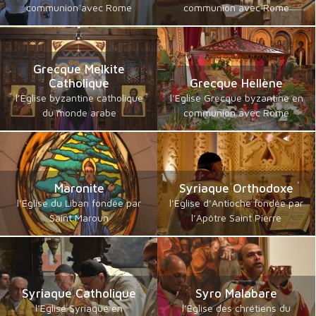
communion avec Rome
communion avec Rome
Grecque Melkite
Catholique
Grecque Hellène
l’Eglise byzantine catholique
l’Eglise Grecque byzantine en
du monde arabe
communion avec Rome
Maronite
Syriaque Orthodoxe
l’Eglise du Liban fondée par
l’Eglise d’Antioche fondée par
Saint Maroun
l’Apôtre Saint Pierre
Syriaque Catholique
Syro Malabare
l’Eglise Syriaque en
l’Eglise des chrétiens du