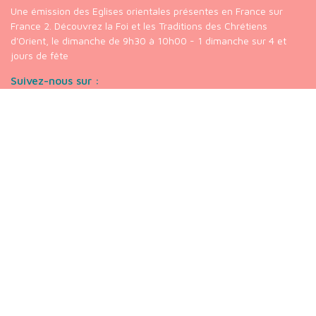
Une émission des Eglises orientales présentes en France sur
France 2. Découvrez la Foi et les Traditions des Chrétiens
d'Orient, le dimanche de 9h30 à 10h00 - 1 dimanche sur 4 et
jours de fête
Suivez-nous sur :
Nos liens
chaine
Youtube
Chrétiens
Orientaux