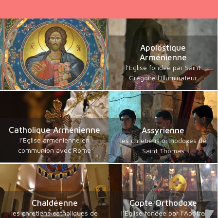
Apolostique
Arménienne
l’Eglise fondée par Saint
Grégoire l’Illuminateur
Catholique Arménienne
Assyrienne
l’Eglise arménienne en
les chrétiens orthodoxes de
communion avec Rome
Saint Thomas
Chaldéenne
Copte Orthodoxe
les chrétiens catholiques de
l’Eglise fondée par l’Apôtre