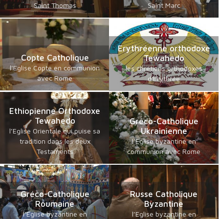
Saint Thomas
Saint Marc
Erythréenne orthodoxe
Copte Catholique
Tewahedo
l’Eglise Copte en communion
les chrétiens orthodoxes
avec Rome
d'Erythrée
Ethiopienne Orthodoxe
Tewahedo
Gréco-Catholique
Ukrainienne
l’Eglise Orientale qui puise sa
tradition dans les deux
l’Eglise byzantine en
Testaments
communion avec Rome
Gréco-Catholique
Russe Catholique
Roumaine
Byzantine
l’Eglise byzantine en
l’Eglise byzantine en