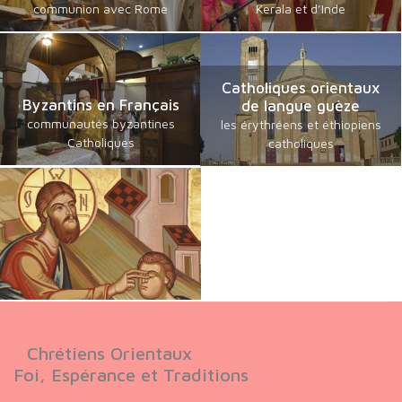
communion avec Rome
Kerala et d’Inde
Catholiques orientaux
Byzantins en Français
de langue guèze
communautés byzantines
les érythréens et éthiopiens
Catholiques
catholiques
Chrétiens Orientaux
Foi, Espérance et Traditions