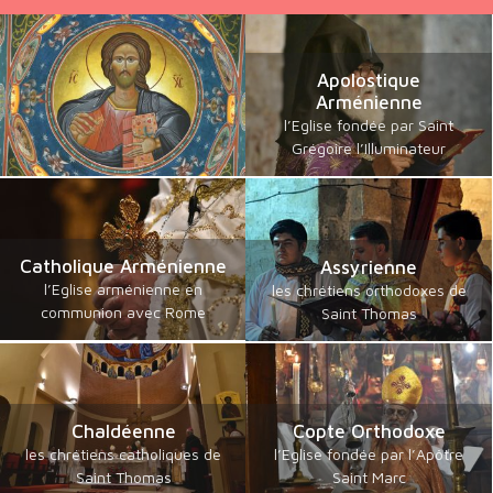
Apolostique
Arménienne
l’Eglise fondée par Saint
Grégoire l’Illuminateur
Catholique Arménienne
Assyrienne
l’Eglise arménienne en
les chrétiens orthodoxes de
communion avec Rome
Saint Thomas
Chaldéenne
Copte Orthodoxe
les chrétiens catholiques de
l’Eglise fondée par l’Apôtre
Saint Thomas
Saint Marc