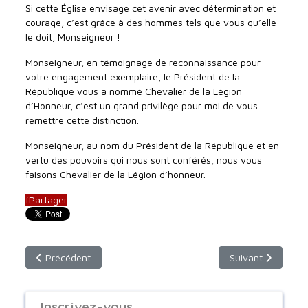
Si cette Église envisage cet avenir avec détermination et
courage, c’est grâce à des hommes tels que vous qu’elle
le doit, Monseigneur !
Monseigneur, en témoignage de reconnaissance pour
votre engagement exemplaire, le Président de la
République vous a nommé Chevalier de la Légion
d’Honneur, c’est un grand privilège pour moi de vous
remettre cette distinction.
Monseigneur, au nom du Président de la République et en
vertu des pouvoirs qui nous sont conférés, nous vous
faisons Chevalier de la Légion d’honneur.
f
Partager
Article précédent : Mgr Sabri, nouvel évêque
Article suivant :
Précédent
Suivant
Inscrivez-vous