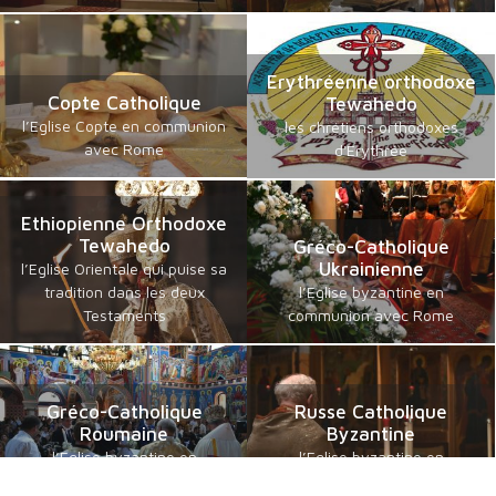
Erythréenne orthodoxe
Copte Catholique
Tewahedo
l’Eglise Copte en communion
les chrétiens orthodoxes
avec Rome
d'Erythrée
Ethiopienne Orthodoxe
Tewahedo
Gréco-Catholique
Ukrainienne
l’Eglise Orientale qui puise sa
tradition dans les deux
l’Eglise byzantine en
Testaments
communion avec Rome
Gréco-Catholique
Russe Catholique
Roumaine
Byzantine
l’Eglise byzantine en
l’Eglise byzantine en
communion avec Rome
communion avec Rome