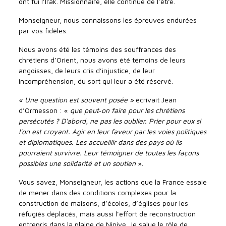
ont fui l’Irak. Missionnaire, elle continue de l’être.
Monseigneur, nous connaissons les épreuves endurées
par vos fidèles.
Nous avons été les témoins des souffrances des
chrétiens d’Orient, nous avons été témoins de leurs
angoisses, de leurs cris d’injustice, de leur
incompréhension, du sort qui leur a été réservé.
« Une question est souvent posée »
écrivait Jean
d’Ormesson : «
que peut‑on
faire pour les chrétiens
persécutés ? D'abord, ne pas les oublier. Prier pour eux si
l'on est croyant. Agir en leur faveur par les voies politiques
et diplomatiques. Les accueillir dans des pays où ils
pourraient survivre. Leur témoigner de toutes les façons
possibles une solidarité et un soutien
».
Vous savez, Monseigneur, les actions que la France essaie
de mener dans des conditions complexes pour la
construction de maisons, d’écoles, d’églises pour les
réfugiés déplacés, mais aussi l’effort de reconstruction
entrepris dans la plaine de Ninive. Je salue le rôle de