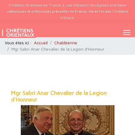
Chrétiens Orientaux sur France 2, une émission des Églises orientales
catholiques et orthodoxes présentes en France. Vie et Foi des Chrétiens
d’Orient.
Vous êtes ici :
Accueil
Chaldéenne
Mgr Sabri Anar Chevalier de la Legion d'Honneur
Mgr Sabri Anar Chevalier de la Legion
d'Honneur