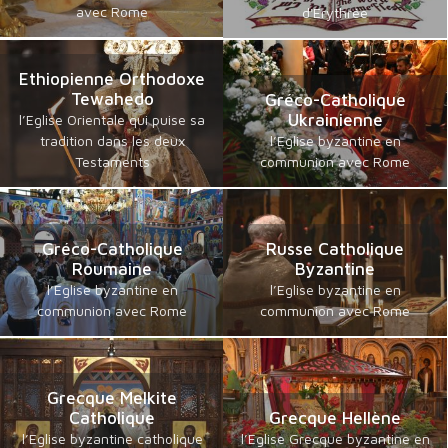
avec Rome
d'Erythrée
Ethiopienne Orthodoxe
Tewahedo
Gréco-Catholique
Ukrainienne
l’Eglise Orientale qui puise sa
tradition dans les deux
l’Eglise byzantine en
Testaments
communion avec Rome
Gréco-Catholique
Russe Catholique
Roumaine
Byzantine
l’Eglise byzantine en
l’Eglise byzantine en
communion avec Rome
communion avec Rome
Grecque Melkite
Catholique
Grecque Hellène
l’Eglise byzantine catholique
l’Eglise Grecque byzantine en