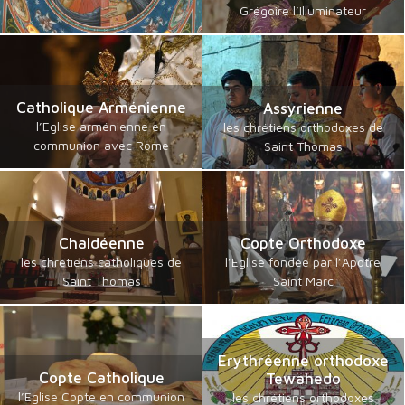
Grégoire l’Illuminateur
Catholique Arménienne
Assyrienne
l’Eglise arménienne en
les chrétiens orthodoxes de
communion avec Rome
Saint Thomas
Chaldéenne
Copte Orthodoxe
les chrétiens catholiques de
l’Eglise fondée par l’Apôtre
Saint Thomas
Saint Marc
Erythréenne orthodoxe
Copte Catholique
Tewahedo
l’Eglise Copte en communion
les chrétiens orthodoxes