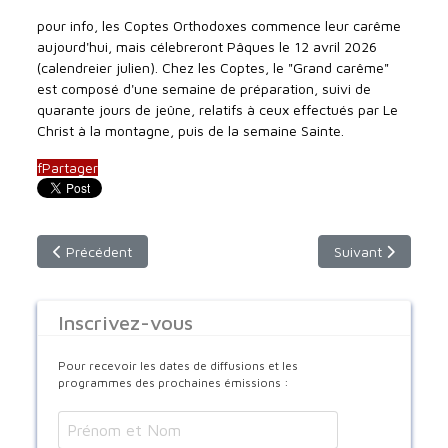
pour info, les Coptes Orthodoxes commence leur carême
aujourd'hui, mais célebreront Pâques le 12 avril 2026
(calendreier julien). Chez les Coptes, le "Grand carême"
est composé d'une semaine de préparation, suivi de
quarante jours de jeûne, relatifs à ceux effectués par Le
Christ à la montagne, puis de la semaine Sainte.
f
Partager
Article précédent : Les icones témoignent de la présence réel
Article suivant : 
Précédent
Suivant
Inscrivez-vous
Pour recevoir les dates de diffusions et les
programmes des prochaines émissions :