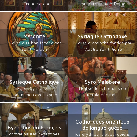
du monde arabe
communion avec Rome
Maronite
Syriaque Orthodoxe
l’Eglise du Liban fondée par
l’Eglise d’Antioche fondée par
Saint Maroun
l’Apôtre Saint Pierre
Syriaque Catholique
Syro Malabare
l’Eglise Syriaque en
l’Eglise des chrétiens du
communion avec Rome
Kerala et d’Inde
Catholiques orientaux
Byzantins en Français
de langue guèze
communautés byzantines
les érythréens et éthiopiens