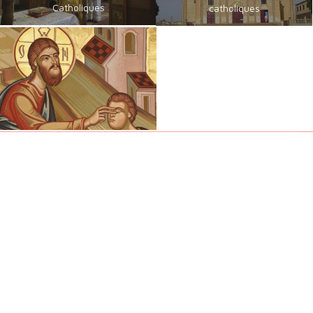
Catholiques
catholiques
Chrétiens Orientaux
Foi, Espérance et Traditions
Une émission des Eglises orientales présentes en France sur
France 2. Découvrez la Foi et les Traditions des Chrétiens
d'Orient, le dimanche de 9h30 à 10h00 - 1 dimanche sur 4 et
jours de fête
Suivez-nous sur :