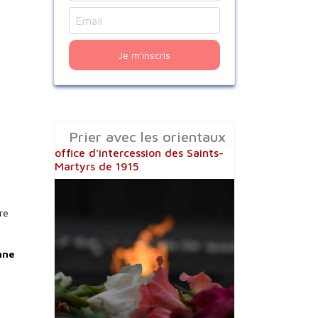
Je m'inscris
Prier avec les orientaux
office d'intercession des Saints-
Martyrs de 1915
re
nne