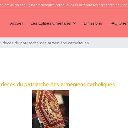
ne émission des Églises orientales catholiques et orthodoxes présentes en France
Accueil
Les Eglises Orientales
Emissions
FAQ Orien
e : décès du patriarche des arméniens catholiques
: décès du patriarche des arméniens catholiques