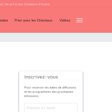
. Vie et Foi des Chrétiens d’Orient.
tales
Prier avec les Orientaux
Vidéos
Inscrivez-vous
Pour recevoir les dates de diffusions
et les programmes des prochaines
émissions :