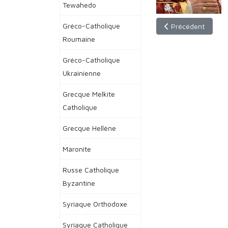
Tewahedo
Gréco-Catholique
Article précédent 
Précédent
Roumaine
Gréco-Catholique
Ukrainienne
Grecque Melkite
Catholique
Grecque Hellène
Maronite
Russe Catholique
Byzantine
Syriaque Orthodoxe
Syriaque Catholique