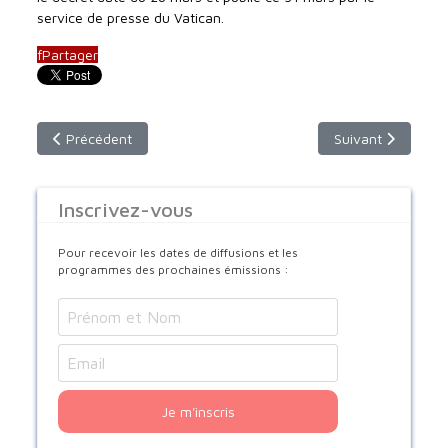
service de presse du Vatican.
f
Partager
Article précédent : St Grégoire de Narek
Article suivant :
Précédent
Suivant
Inscrivez-vous
Pour recevoir les dates de diffusions et les
programmes des prochaines émissions :
Je m'inscris