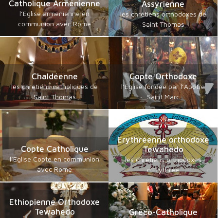
Catholique Arménienne
Assyrienne
l’Eglise arménienne en
les chrétiens orthodoxes de
communion avec Rome
Saint Thomas
Chaldéenne
Copte Orthodoxe
les chrétiens catholiques de
l’Eglise fondée par l’Apôtre
Saint Thomas
Saint Marc
Erythréenne orthodoxe
Copte Catholique
Tewahedo
l’Eglise Copte en communion
les chrétiens orthodoxes
avec Rome
d'Erythrée
Ethiopienne Orthodoxe
Tewahedo
Gréco-Catholique