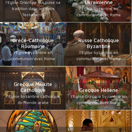
Ukrainienne
l’Eglise Orientale qui puise sa
tradition dans les deux
l’Eglise byzantine en
Testaments
communion avec Rome
Gréco-Catholique
Russe Catholique
Roumaine
Byzantine
l’Eglise byzantine en
l’Eglise byzantine en
communion avec Rome
communion avec Rome
Grecque Melkite
Catholique
Grecque Hellène
l’Eglise byzantine catholique
l’Eglise Grecque byzantine en
du monde arabe
communion avec Rome