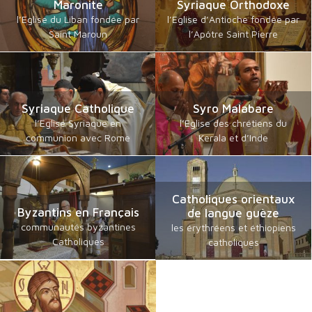
Maronite
Syriaque Orthodoxe
l’Eglise du Liban fondée par
l’Eglise d’Antioche fondée par
Saint Maroun
l’Apôtre Saint Pierre
Syriaque Catholique
Syro Malabare
l’Eglise Syriaque en
l’Eglise des chrétiens du
communion avec Rome
Kerala et d’Inde
Catholiques orientaux
Byzantins en Français
de langue guèze
communautés byzantines
les érythréens et éthiopiens
Catholiques
catholiques