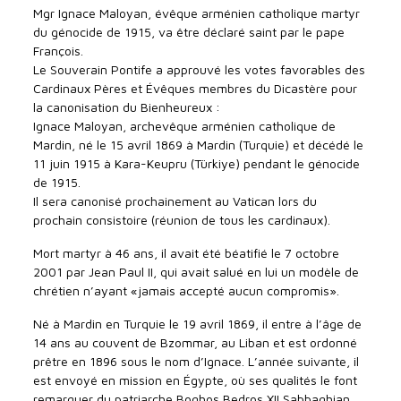
Mgr Ignace Maloyan, évêque arménien catholique martyr
du génocide de 1915, va être déclaré saint par le pape
François.
Le Souverain Pontife a approuvé les votes favorables des
Cardinaux Pères et Évêques membres du Dicastère pour
la canonisation du Bienheureux :
Ignace Maloyan, archevêque arménien catholique de
Mardin, né le 15 avril 1869 à Mardin (Turquie) et décédé le
11 juin 1915 à Kara-Keupru (Türkiye) pendant le génocide
de 1915.
Il sera canonisé prochainement au Vatican lors du
prochain consistoire (réunion de tous les cardinaux).
Mort martyr à 46 ans, il avait été béatifié le 7 octobre
2001 par Jean Paul II, qui avait salué en lui un modèle de
chrétien n’ayant «jamais accepté aucun compromis».
Né à Mardin en Turquie le 19 avril 1869, il entre à l’âge de
14 ans au couvent de Bzommar, au Liban et est ordonné
prêtre en 1896 sous le nom d’Ignace. L’année suivante, il
est envoyé en mission en Égypte, où ses qualités le font
remarquer du patriarche Boghos Bedros XII Sabbaghian,