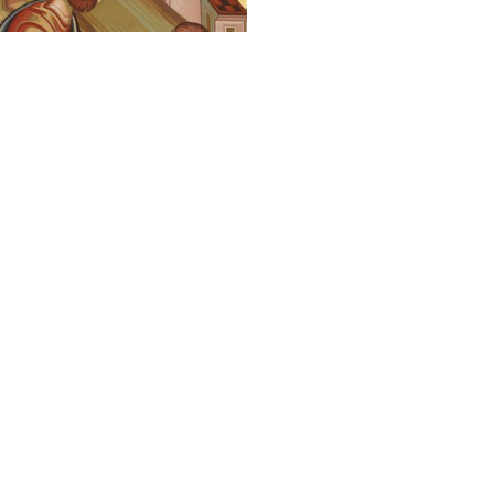
Chrétiens Orientaux
Foi, Espérance et Traditions
Une émission des Eglises orientales présentes en France sur
France 2. Découvrez la Foi et les Traditions des Chrétiens
d'Orient, le dimanche de 9h30 à 10h00 - 1 dimanche sur 4 et
jours de fête
Suivez-nous sur :
Nos liens
chaine