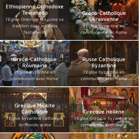
Ethiopienne Orthodoxe
Tewahedo
Gréco-Catholique
Ukrainienne
l’Eglise Orientale qui puise sa
tradition dans les deux
l’Eglise byzantine en
Testaments
communion avec Rome
Gréco-Catholique
Russe Catholique
Roumaine
Byzantine
l’Eglise byzantine en
l’Eglise byzantine en
communion avec Rome
communion avec Rome
Grecque Melkite
Catholique
Grecque Hellène
l’Eglise byzantine catholique
l’Eglise Grecque byzantine en
du monde arabe
communion avec Rome