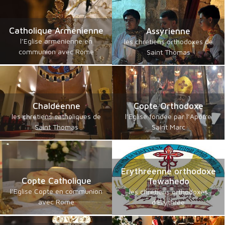
Catholique Arménienne
Assyrienne
l’Eglise arménienne en
les chrétiens orthodoxes de
communion avec Rome
Saint Thomas
Chaldéenne
Copte Orthodoxe
les chrétiens catholiques de
l’Eglise fondée par l’Apôtre
Saint Thomas
Saint Marc
Erythréenne orthodoxe
Copte Catholique
Tewahedo
l’Eglise Copte en communion
les chrétiens orthodoxes
avec Rome
d'Erythrée