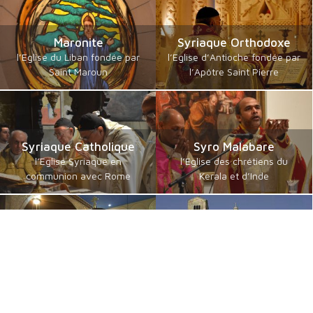
Maronite
Syriaque Orthodoxe
l’Eglise du Liban fondée par
l’Eglise d’Antioche fondée par
Saint Maroun
l’Apôtre Saint Pierre
Syriaque Catholique
Syro Malabare
l’Eglise Syriaque en
l’Eglise des chrétiens du
communion avec Rome
Kerala et d’Inde
Catholiques orientaux
Byzantins en Français
de langue guèze
communautés byzantines
les érythréens et éthiopiens
Catholiques
catholiques