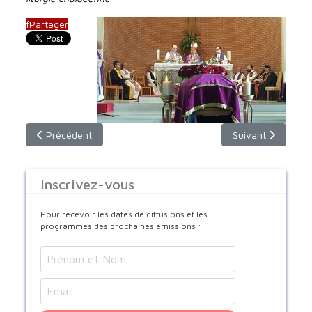
f
Partager
Article précédent : S.B. Louis Sako, nouveau Patriarche de B
Article suivant : 
Précédent
Suivant
Inscrivez-vous
Pour recevoir les dates de diffusions et les
programmes des prochaines émissions :