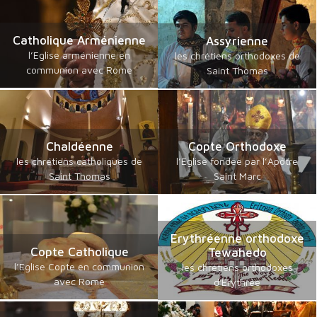
Catholique Arménienne
Assyrienne
l’Eglise arménienne en
les chrétiens orthodoxes de
communion avec Rome
Saint Thomas
Chaldéenne
Copte Orthodoxe
les chrétiens catholiques de
l’Eglise fondée par l’Apôtre
Saint Thomas
Saint Marc
Erythréenne orthodoxe
Copte Catholique
Tewahedo
l’Eglise Copte en communion
les chrétiens orthodoxes
avec Rome
d'Erythrée