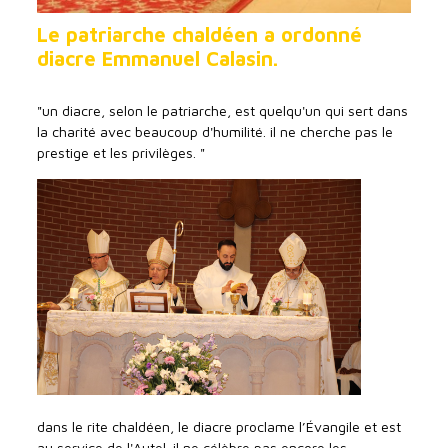
Le patriarche chaldéen a ordonné
diacre Emmanuel Calasin.
"un diacre, selon le patriarche, est quelqu'un qui sert dans
la charité avec beaucoup d'humilité. il ne cherche pas le
prestige et les privilèges. "
dans le rite chaldéen, le diacre proclame l’Évangile et est
au service de l'Autel. il ne célèbre pas encore les