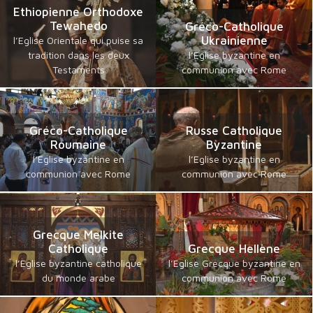
Ethiopienne Orthodoxe
Tewahedo
Gréco-Catholique
Ukrainienne
l’Eglise Orientale qui puise sa
tradition dans les deux
l’Eglise byzantine en
Testaments
communion avec Rome
Gréco-Catholique
Russe Catholique
Roumaine
Byzantine
l’Eglise byzantine en
l’Eglise byzantine en
communion avec Rome
communion avec Rome
Grecque Melkite
Catholique
Grecque Hellène
l’Eglise byzantine catholique
l’Eglise Grecque byzantine en
du monde arabe
communion avec Rome