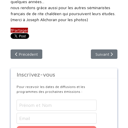
quelques années...
nous rendons grâce aussi pour les autres séminaristes
français de de rite chaldéen qui poursuivent leurs études.
(merci à Joseph Alichoran pour les photos)
f
Partager
Article précédent : Le Patriarche Chaldéen nommé Cardinal
Article suivant : 
Précédent
Suivant
Inscrivez-vous
Pour recevoir les dates de diffusions et les
programmes des prochaines émissions :