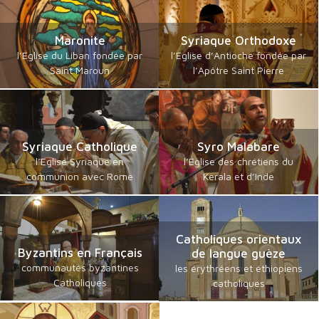
Maronite
Syriaque Orthodoxe
l’Eglise du Liban fondée par
l’Eglise d’Antioche fondée par
Saint Maroun
l’Apôtre Saint Pierre
Syriaque Catholique
Syro Malabare
l’Eglise Syriaque en
l’Eglise des chrétiens du
communion avec Rome
Kerala et d’Inde
Catholiques orientaux
Byzantins en Français
de langue guèze
communautés byzantines
les érythréens et éthiopiens
Catholiques
catholiques