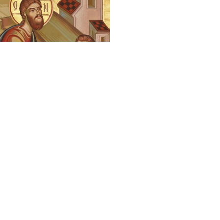
Chrétiens Orientaux
Foi, Espérance et Traditions
Une émission des Eglises orientales présentes en France sur
France 2. Découvrez la Foi et les Traditions des Chrétiens
d'Orient, le dimanche de 9h30 à 10h00 - 1 dimanche sur 4 et
jours de fête
Suivez-nous sur :
Nos liens