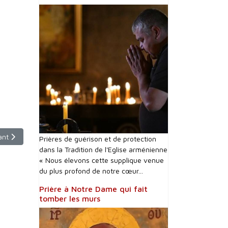
cle suivant : Emission du Mardi 15 Août 2023 - 9h30 - France 2
ant
Prières de guérison et de protection
dans la Tradition de l'Eglise arménienne
« Nous élevons cette supplique venue
du plus profond de notre cœur...
Prière à Notre Dame qui fait
tomber les murs