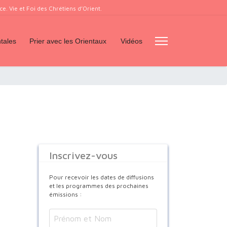
. Vie et Foi des Chrétiens d’Orient.
tales
Prier avec les Orientaux
Vidéos
Inscrivez-vous
Pour recevoir les dates de diffusions
et les programmes des prochaines
émissions :