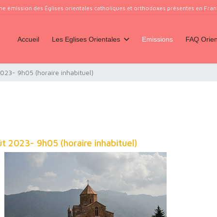
ne émission des Églises orientales catholiques et orthodoxes présentes en France
Accueil
Les Eglises Orientales
Emissions
FAQ Orien
23- 9h05 (horaire inhabituel)
t 2023- 9h05 (horaire inhabituel)