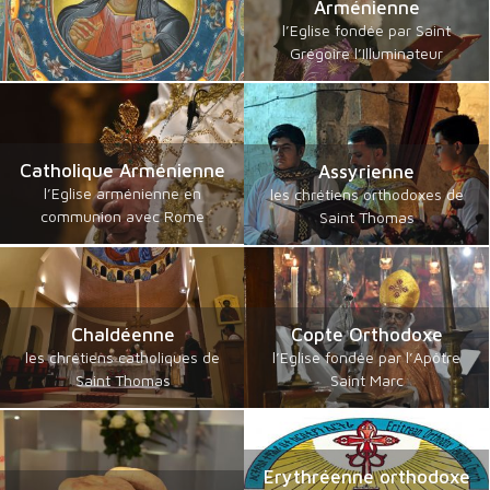
Arménienne
l’Eglise fondée par Saint
Grégoire l’Illuminateur
Catholique Arménienne
Assyrienne
l’Eglise arménienne en
les chrétiens orthodoxes de
communion avec Rome
Saint Thomas
Chaldéenne
Copte Orthodoxe
les chrétiens catholiques de
l’Eglise fondée par l’Apôtre
Saint Thomas
Saint Marc
Erythréenne orthodoxe