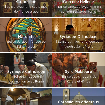
Catholique
Grecque Hellène
l’Eglise byzantine catholique
l’Eglise Grecque byzantine en
du monde arabe
communion avec Rome
Maronite
Syriaque Orthodoxe
l’Eglise du Liban fondée par
l’Eglise d’Antioche fondée par
Saint Maroun
l’Apôtre Saint Pierre
Syriaque Catholique
Syro Malabare
l’Eglise Syriaque en
l’Eglise des chrétiens du
communion avec Rome
Kerala et d’Inde
Catholiques orientaux