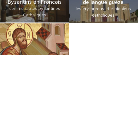
Byzantins en Français
de langue guèze
communautés byzantines
les érythréens et éthiopiens
Catholiques
catholiques
Chrétiens Orientaux
Foi, Espérance et Traditions
Une émission des Eglises orientales présentes en France sur
France 2. Découvrez la Foi et les Traditions des Chrétiens
d'Orient, le dimanche de 9h30 à 10h00 - 1 dimanche sur 4 et
jours de fête