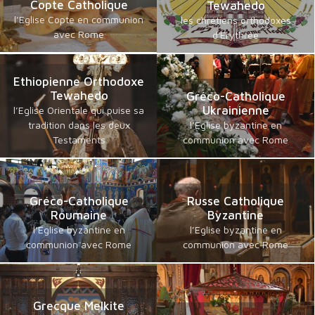
Copte Catholique
Tewahedo
l’Eglise Copte en communion
les chrétiens orthodoxes
avec Rome
d'Erythrée
Ethiopienne Orthodoxe
Tewahedo
Gréco-Catholique
Ukrainienne
l’Eglise Orientale qui puise sa
tradition dans les deux
l’Eglise byzantine en
Testaments
communion avec Rome
Gréco-Catholique
Russe Catholique
Roumaine
Byzantine
l’Eglise byzantine en
l’Eglise byzantine en
communion avec Rome
communion avec Rome
Grecque Melkite