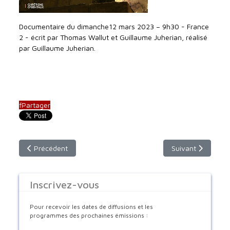
Documentaire du dimanche12 mars 2023 – 9h30 - France
2 - écrit par Thomas Wallut et Guillaume Juherian, réalisé
par Guillaume Juherian.
f
Partager
Article précédent : Emission du dimanche 9 avril 2023 - 9h30
Article suivant :
Précédent
Suivant
Inscrivez-vous
Pour recevoir les dates de diffusions et les
programmes des prochaines émissions :