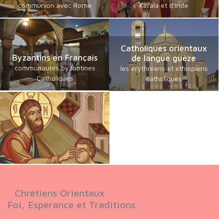
communion avec Rome
Kerala et d’Inde
Catholiques orientaux
Byzantins en Français
de langue guèze
communautés byzantines
les érythréens et éthiopiens
Catholiques
catholiques
Chrétiens Orientaux
Foi, Espérance et Traditions