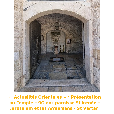
« Actualités Orientales » : Présentation
au Temple – 90 ans paroisse St Irénée –
Jérusalem et les Arméniens - St Vartan