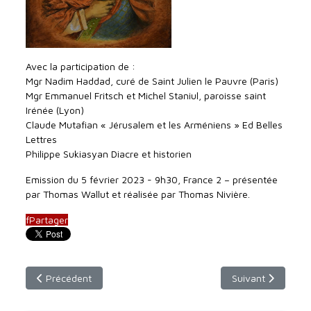
Avec la participation de :
Mgr Nadim Haddad, curé de Saint Julien le Pauvre (Paris)
Mgr Emmanuel Fritsch et Michel Staniul, paroisse saint
Irénée (Lyon)
Claude Mutafian « Jérusalem et les Arméniens » Ed Belles
Lettres
Philippe Sukiasyan Diacre et historien
Emission du 5 février 2023 - 9h30, France 2 – présentée
par Thomas Wallut et réalisée par Thomas Nivière.
f
Partager
Article précédent : Emission du dimanche 12 mars 2023 - 9h
Article suivant :
Précédent
Suivant