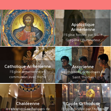
Apolostique
Arménienne
l’Eglise fondée par Saint
Grégoire l’Illuminateur
Catholique Arménienne
Assyrienne
l’Eglise arménienne en
les chrétiens orthodoxes de
communion avec Rome
Saint Thomas
Chaldéenne
Copte Orthodoxe
les chrétiens catholiques de
l’Eglise fondée par l’Apôtre