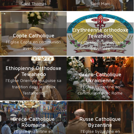
Saint Thomas
Saint Marc
Erythréenne orthodoxe
Copte Catholique
Tewahedo
l’Eglise Copte en communion
les chrétiens orthodoxes
avec Rome
d'Erythrée
Ethiopienne Orthodoxe
Tewahedo
Gréco-Catholique
Ukrainienne
l’Eglise Orientale qui puise sa
tradition dans les deux
l’Eglise byzantine en
Testaments
communion avec Rome
Gréco-Catholique
Russe Catholique
Roumaine
Byzantine
l’Eglise byzantine en
l’Eglise byzantine en