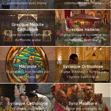
communion avec Rome
communion avec Rome
Grecque Melkite
Catholique
Grecque Hellène
l’Eglise byzantine catholique
l’Eglise Grecque byzantine en
du monde arabe
communion avec Rome
Maronite
Syriaque Orthodoxe
l’Eglise du Liban fondée par
l’Eglise d’Antioche fondée par
Saint Maroun
l’Apôtre Saint Pierre
Syriaque Catholique
Syro Malabare
l’Eglise Syriaque en
l’Eglise des chrétiens du