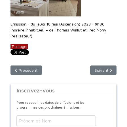
Emission - du jeudi 18 mai (Ascension) 2023 - 9h00
(horaire inhabituel) – de Thomas Wallut et Fred Nony
(réalisateur)
f
Partager
Article précédent : émission du dimanche 25 juin 2023 - 9h30
Article suivant :
Précédent
Suivant
Inscrivez-vous
Pour recevoir les dates de diffusions et les
programmes des prochaines émissions :