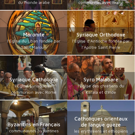
du monde arabe
communion avec Rome
Maronite
Syriaque Orthodoxe
l’Eglise du Liban fondée par
l’Eglise d’Antioche fondée par
Saint Maroun
l’Apôtre Saint Pierre
Syriaque Catholique
Syro Malabare
l’Eglise Syriaque en
l’Eglise des chrétiens du
communion avec Rome
Kerala et d’Inde
Catholiques orientaux
Byzantins en Français
de langue guèze
communautés byzantines
les érythréens et éthiopiens