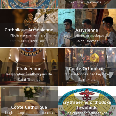
Grégoire l’Illuminateur
Catholique Arménienne
Assyrienne
l’Eglise arménienne en
les chrétiens orthodoxes de
communion avec Rome
Saint Thomas
Chaldéenne
Copte Orthodoxe
les chrétiens catholiques de
l’Eglise fondée par l’Apôtre
Saint Thomas
Saint Marc
Erythréenne orthodoxe
Copte Catholique
Tewahedo
l’Eglise Copte en communion
les chrétiens orthodoxes