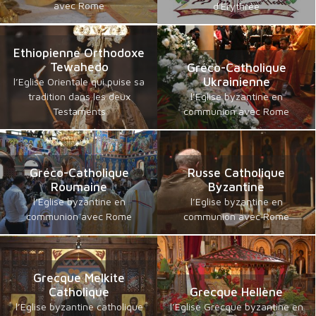
avec Rome
d'Erythrée
Ethiopienne Orthodoxe
Tewahedo
Gréco-Catholique
Ukrainienne
l’Eglise Orientale qui puise sa
tradition dans les deux
l’Eglise byzantine en
Testaments
communion avec Rome
Gréco-Catholique
Russe Catholique
Roumaine
Byzantine
l’Eglise byzantine en
l’Eglise byzantine en
communion avec Rome
communion avec Rome
Grecque Melkite
Catholique
Grecque Hellène
l’Eglise byzantine catholique
l’Eglise Grecque byzantine en