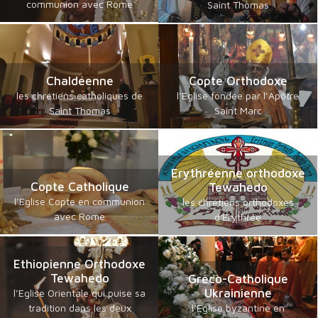
communion avec Rome
Saint Thomas
Chaldéenne
Copte Orthodoxe
les chrétiens catholiques de
l’Eglise fondée par l’Apôtre
Saint Thomas
Saint Marc
Erythréenne orthodoxe
Copte Catholique
Tewahedo
l’Eglise Copte en communion
les chrétiens orthodoxes
avec Rome
d'Erythrée
Ethiopienne Orthodoxe
Tewahedo
Gréco-Catholique
Ukrainienne
l’Eglise Orientale qui puise sa
tradition dans les deux
l’Eglise byzantine en