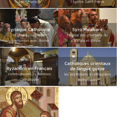
Saint Maroun
l’Apôtre Saint Pierre
Syriaque Catholique
Syro Malabare
l’Eglise Syriaque en
l’Eglise des chrétiens du
communion avec Rome
Kerala et d’Inde
Catholiques orientaux
Byzantins en Français
de langue guèze
communautés byzantines
les érythréens et éthiopiens
Catholiques
catholiques