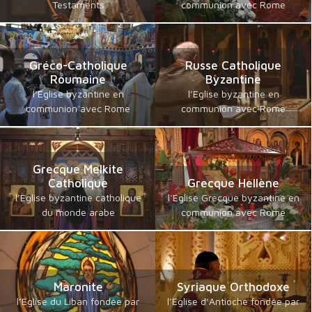
Testaments
communion avec Rome
Gréco-Catholique
Russe Catholique
Roumaine
Byzantine
l’Eglise byzantine en
l’Eglise byzantine en
communion avec Rome
communion avec Rome
Grecque Melkite
Catholique
Grecque Hellène
l’Eglise byzantine catholique
l’Eglise Grecque byzantine en
du monde arabe
communion avec Rome
Maronite
Syriaque Orthodoxe
l’Eglise du Liban fondée par
l’Eglise d’Antioche fondée par