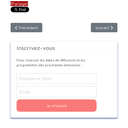
f
Partager
Article précédent : Samedi 1er novembre - de 10h à 11h - F2
Article suivant :
Précédent
Suivant
Inscrivez-vous
Pour recevoir les dates de diffusions et les
programmes des prochaines émissions :
Je m'inscris