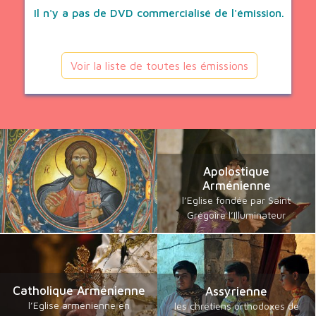
Il n'y a pas de DVD commercialisé de l'émission.
Voir la liste de toutes les émissions
Apolostique
Arménienne
l’Eglise fondée par Saint
Grégoire l’Illuminateur
Catholique Arménienne
Assyrienne
l’Eglise arménienne en
les chrétiens orthodoxes de