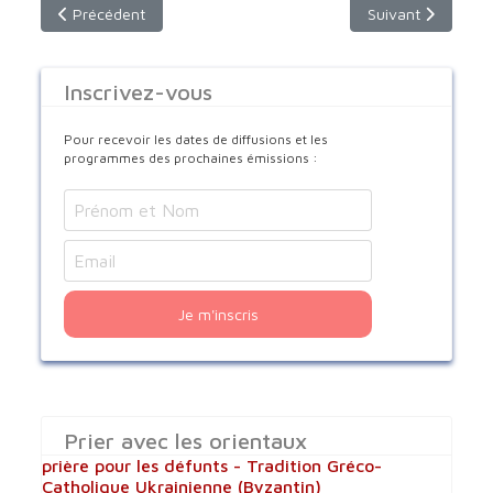
Article précédent : Chrétiens en monde arabe : l'histoire
Article suivant : 
Précédent
Suivant
Inscrivez-vous
Pour recevoir les dates de diffusions et les
programmes des prochaines émissions :
Je m'inscris
Prier avec les orientaux
prière pour les défunts - Tradition Gréco-
Catholique Ukrainienne (Byzantin)