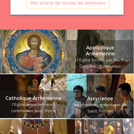
Voir la liste de toutes les émissions
Apolostique
Arménienne
l’Eglise fondée par Saint
Grégoire l’Illuminateur
Catholique Arménienne
Assyrienne
l’Eglise arménienne en
les chrétiens orthodoxes de
communion avec Rome
Saint Thomas