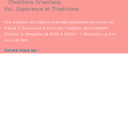
Chrétiens Orientaux
Foi, Espérance et Traditions
Une émission des Eglises orientales présentes en France sur
France 2. Découvrez la Foi et les Traditions des Chrétiens
d'Orient, le dimanche de 9h30 à 10h00 - 1 dimanche sur 4 et
jours de fête
Suivez-nous sur :
Nos liens
chaine
Youtube
Chrétiens
Orientaux