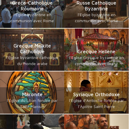
Gréco-Catholique
Russe Catholique
Roumaine
Byzantine
l’Eglise byzantine en
l’Eglise byzantine en
communion avec Rome
communion avec Rome
Grecque Melkite
Catholique
Grecque Hellène
l’Eglise byzantine catholique
l’Eglise Grecque byzantine en
du monde arabe
communion avec Rome
Maronite
Syriaque Orthodoxe
l’Eglise du Liban fondée par
l’Eglise d’Antioche fondée par
Saint Maroun
l’Apôtre Saint Pierre