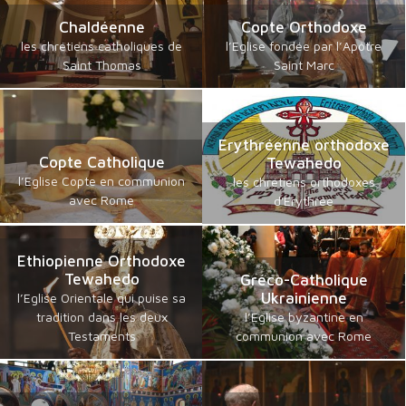
Chaldéenne
Copte Orthodoxe
les chrétiens catholiques de
l’Eglise fondée par l’Apôtre
Saint Thomas
Saint Marc
Erythréenne orthodoxe
Copte Catholique
Tewahedo
l’Eglise Copte en communion
les chrétiens orthodoxes
avec Rome
d'Erythrée
Ethiopienne Orthodoxe
Tewahedo
Gréco-Catholique
Ukrainienne
l’Eglise Orientale qui puise sa
tradition dans les deux
l’Eglise byzantine en
Testaments
communion avec Rome