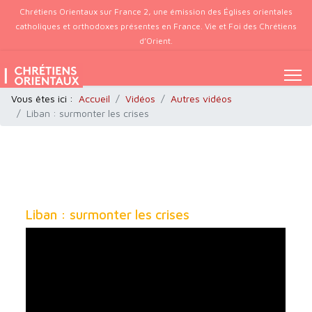
Chrétiens Orientaux sur France 2, une émission des Églises orientales
catholiques et orthodoxes présentes en France. Vie et Foi des Chrétiens
d’Orient.
Vous êtes ici :
Accueil
Vidéos
Autres vidéos
Liban : surmonter les crises
Liban : surmonter les crises