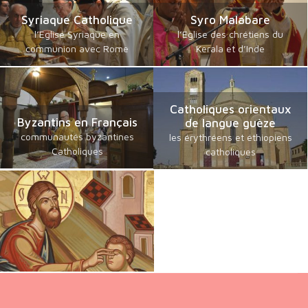
Syriaque Catholique
Syro Malabare
l’Eglise Syriaque en
l’Eglise des chrétiens du
communion avec Rome
Kerala et d’Inde
Catholiques orientaux
Byzantins en Français
de langue guèze
communautés byzantines
les érythréens et éthiopiens
Catholiques
catholiques