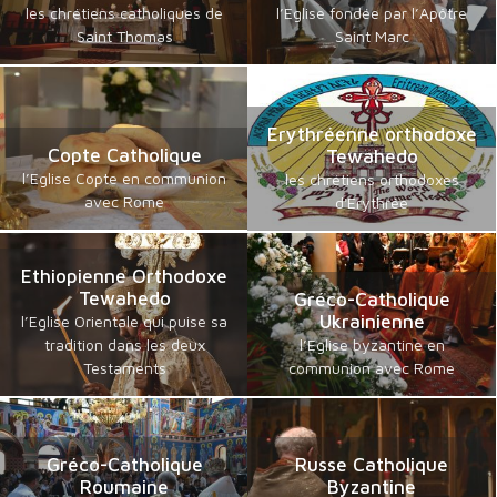
les chrétiens catholiques de
l’Eglise fondée par l’Apôtre
Saint Thomas
Saint Marc
Erythréenne orthodoxe
Copte Catholique
Tewahedo
l’Eglise Copte en communion
les chrétiens orthodoxes
avec Rome
d'Erythrée
Ethiopienne Orthodoxe
Tewahedo
Gréco-Catholique
Ukrainienne
l’Eglise Orientale qui puise sa
tradition dans les deux
l’Eglise byzantine en
Testaments
communion avec Rome
Gréco-Catholique
Russe Catholique
Roumaine
Byzantine