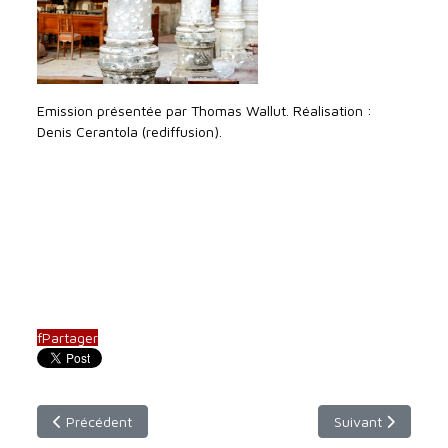
Emission présentée par Thomas Wallut. Réalisation :
Denis Cerantola (rediffusion).
f
Partager
Article précédent : Dimanche 26 octobre - 9h30 (Paris) / 10h
Article suivant :
Précédent
Suivant