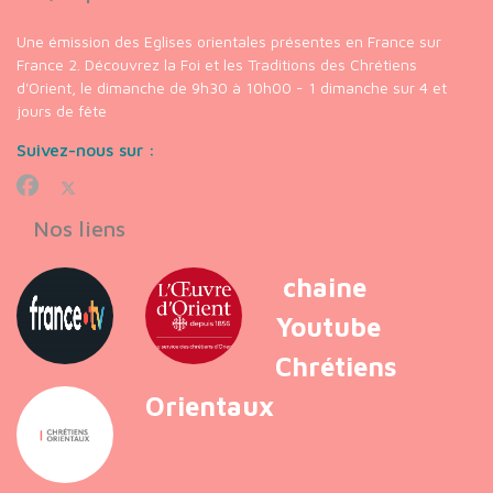
Une émission des Eglises orientales présentes en France sur
France 2. Découvrez la Foi et les Traditions des Chrétiens
d'Orient, le dimanche de 9h30 à 10h00 - 1 dimanche sur 4 et
jours de fête
Suivez-nous sur :
Nos liens
chaine
Youtube
Chrétiens
Orientaux