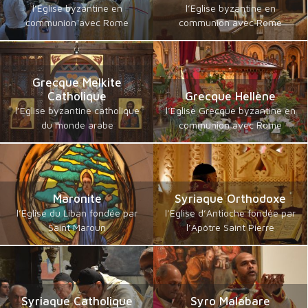
l’Eglise byzantine en
l’Eglise byzantine en
communion avec Rome
communion avec Rome
Grecque Melkite
Catholique
Grecque Hellène
l’Eglise byzantine catholique
l’Eglise Grecque byzantine en
du monde arabe
communion avec Rome
Maronite
Syriaque Orthodoxe
l’Eglise du Liban fondée par
l’Eglise d’Antioche fondée par
Saint Maroun
l’Apôtre Saint Pierre
Syriaque Catholique
Syro Malabare