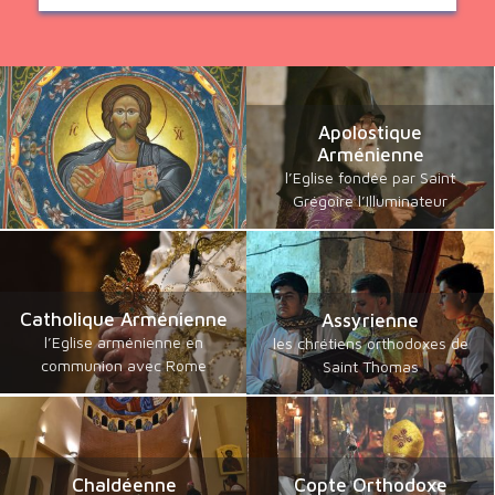
Apolostique
Arménienne
l’Eglise fondée par Saint
Grégoire l’Illuminateur
Catholique Arménienne
Assyrienne
l’Eglise arménienne en
les chrétiens orthodoxes de
communion avec Rome
Saint Thomas
Chaldéenne
Copte Orthodoxe