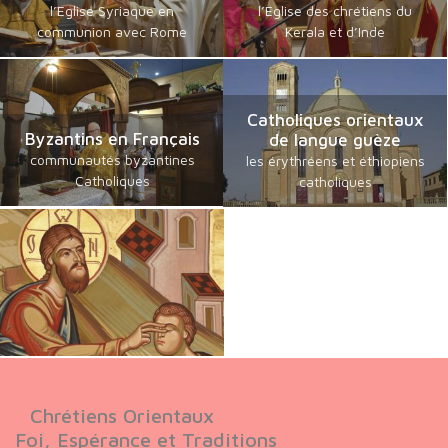
l’Eglise Syriaque en
l’Eglise des chrétiens du
communion avec Rome
Kerala et d’Inde
Catholiques orientaux
Byzantins en Français
de langue guèze
communautés byzantines
les érythréens et éthiopiens
Catholiques
catholiques
Chrétiens Orientaux
Foi, Espérance et Traditions