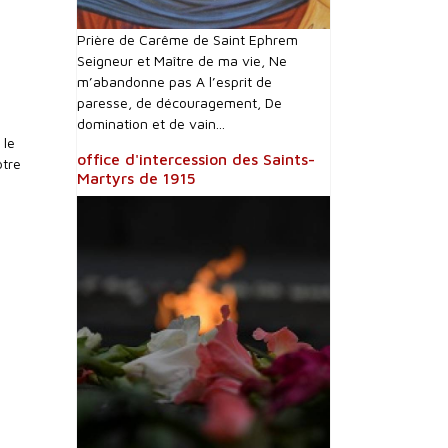
Prière de Carême de Saint Ephrem
Seigneur et Maître de ma vie, Ne
m’abandonne pas A l’esprit de
paresse, de découragement, De
domination et de vain...
 le
office d'intercession des Saints-
ôtre
Martyrs de 1915