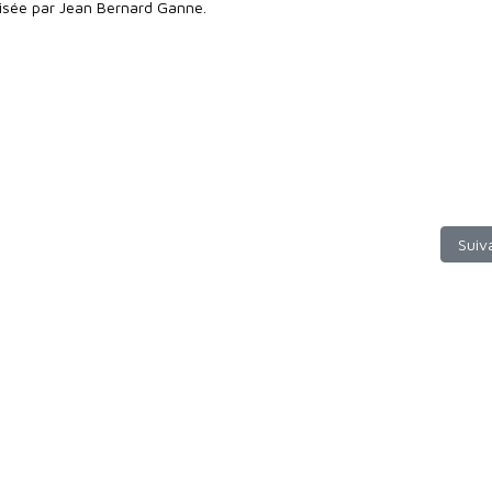
isée par Jean Bernard Ganne.
Arti
Suiv