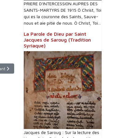
PRIERE D'INTERCESSI0N AUPRES DES
SAINTS-MARTYRS DE 1915 Ô Christ, Toi
qui es la couronne des Saints, Sauve-
nous et aie pitié de nous. Ô Christ, Toi...
La Parole de Dieu par Saint
Jacques de Saroug (Tradition
Syriaque)
cle suivant : Dimanche 7 décembre - 9h30 - F2
ant
Jacques de Saroug : Sur la lecture des