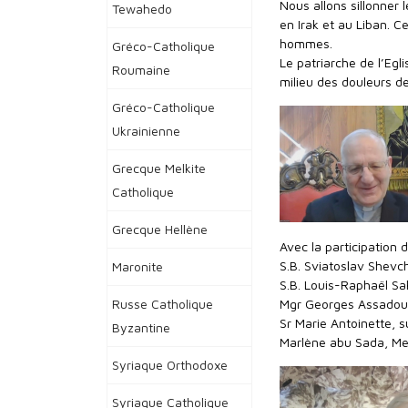
Nous allons sillonner 
Tewahedo
en Irak et au Liban. Ce
hommes.
Gréco-Catholique
Le patriarche de l’Eg
Roumaine
milieu des douleurs d
Gréco-Catholique
Ukrainienne
Grecque Melkite
Catholique
Grecque Hellène
Avec la participation d
S.B. Sviatoslav Shevc
Maronite
S.B. Louis-Raphaël Sa
Mgr Georges Assadou
Russe Catholique
Sr Marie Antoinette, 
Byzantine
Marlène abu Sada, Mel
Syriaque Orthodoxe
Syriaque Catholique