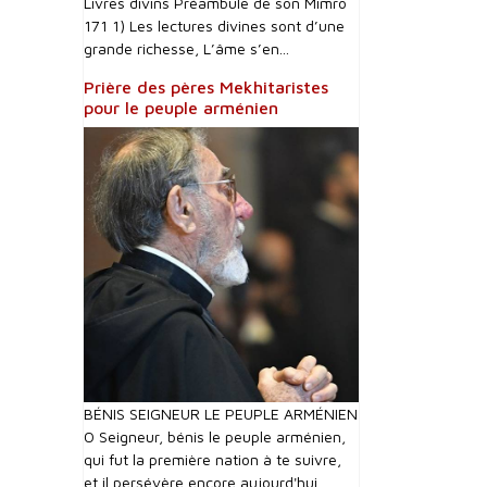
Livres divins Préambule de son Mimro
171 1) Les lectures divines sont d’une
grande richesse, L’âme s’en...
Prière des pères Mekhitaristes
pour le peuple arménien
BÉNIS SEIGNEUR LE PEUPLE ARMÉNIEN
O Seigneur, bénis le peuple arménien,
qui fut la première nation à te suivre,
et il persévère encore aujourd'hui...