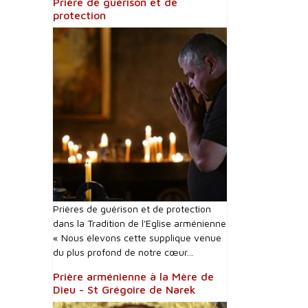
Prière de guérison et de
protection
Prières de guérison et de protection
dans la Tradition de l'Eglise arménienne
« Nous élevons cette supplique venue
du plus profond de notre cœur...
Prière arménienne à la Mère de
Dieu - St Grégoire de Narek