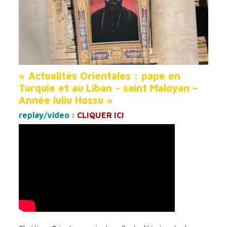
« Actualités Orientales : pape en
Turquie et au Liban - saint Maloyan –
Année Iuliu Hossu »
replay/video :
CLIQUER ICI