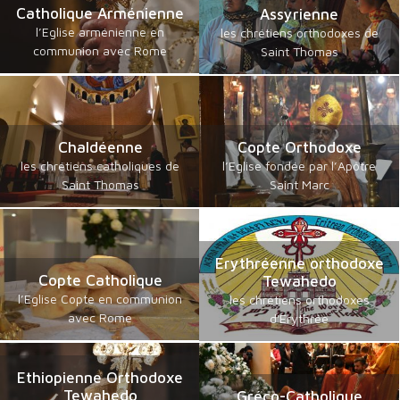
Catholique Arménienne
Assyrienne
l’Eglise arménienne en
les chrétiens orthodoxes de
communion avec Rome
Saint Thomas
Chaldéenne
Copte Orthodoxe
les chrétiens catholiques de
l’Eglise fondée par l’Apôtre
Saint Thomas
Saint Marc
Erythréenne orthodoxe
Copte Catholique
Tewahedo
l’Eglise Copte en communion
les chrétiens orthodoxes
avec Rome
d'Erythrée
Ethiopienne Orthodoxe
Tewahedo
Gréco-Catholique