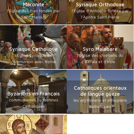
Maronite
Syriaque Orthodoxe
l’Eglise du Liban fondée par
l’Eglise d’Antioche fondée par
Saint Maroun
l’Apôtre Saint Pierre
Syriaque Catholique
Syro Malabare
l’Eglise Syriaque en
l’Eglise des chrétiens du
communion avec Rome
Kerala et d’Inde
Catholiques orientaux
Byzantins en Français
de langue guèze
communautés byzantines
les érythréens et éthiopiens
Catholiques
catholiques