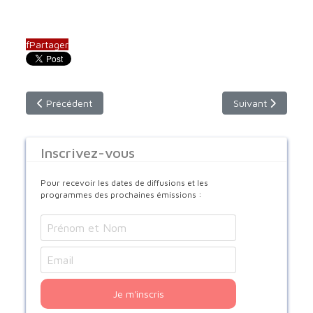
f
Partager
Article précédent : Jeudi 25 décembre : Noël - 9h00 (horaire i
Article suivant :
Précédent
Suivant
Inscrivez-vous
Pour recevoir les dates de diffusions et les
programmes des prochaines émissions :
Je m'inscris