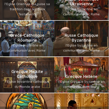
Ukrainienne
l’Eglise Orientale qui puise sa
tradition dans les deux
l’Eglise byzantine en
Testaments
communion avec Rome
Gréco-Catholique
Russe Catholique
Roumaine
Byzantine
l’Eglise byzantine en
l’Eglise byzantine en
communion avec Rome
communion avec Rome
Grecque Melkite
Catholique
Grecque Hellène
l’Eglise byzantine catholique
l’Eglise Grecque byzantine en
du monde arabe
communion avec Rome