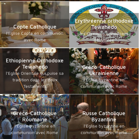
Erythréenne orthodoxe
Copte Catholique
Tewahedo
l’Eglise Copte en communion
les chrétiens orthodoxes
avec Rome
d'Erythrée
Ethiopienne Orthodoxe
Tewahedo
Gréco-Catholique
Ukrainienne
l’Eglise Orientale qui puise sa
tradition dans les deux
l’Eglise byzantine en
Testaments
communion avec Rome
Gréco-Catholique
Russe Catholique
Roumaine
Byzantine
l’Eglise byzantine en
l’Eglise byzantine en
communion avec Rome
communion avec Rome