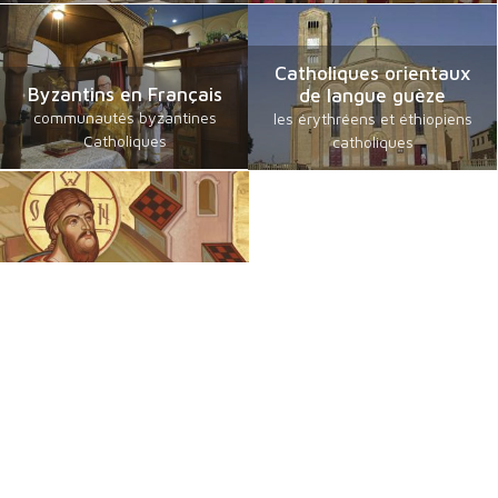
Catholiques orientaux
Byzantins en Français
de langue guèze
communautés byzantines
les érythréens et éthiopiens
Catholiques
catholiques
Chrétiens Orientaux
Foi, Espérance et Traditions
Une émission des Eglises orientales présentes en France sur