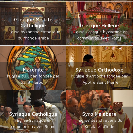
Grecque Melkite
Catholique
Grecque Hellène
l’Eglise byzantine catholique
l’Eglise Grecque byzantine en
du monde arabe
communion avec Rome
Maronite
Syriaque Orthodoxe
l’Eglise du Liban fondée par
l’Eglise d’Antioche fondée par
Saint Maroun
l’Apôtre Saint Pierre
Syriaque Catholique
Syro Malabare
l’Eglise Syriaque en
l’Eglise des chrétiens du
communion avec Rome
Kerala et d’Inde