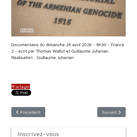
Documentaire du dimanche 26 avril 2026 - 9h30 - France
2 - écrit par Thomas Wallut et Guillaume Juherian.
Réalisation : Guillaume Juherian.
f
Partager
Article précédent : jeudi 14 mai 2026 (Ascension)– 9h00 (horai
Article suivant :
Précédent
Suivant
Inscrivez-vous