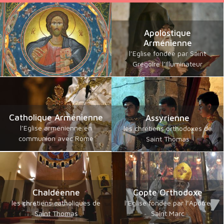
Apolostique
Arménienne
l’Eglise fondée par Saint
Grégoire l’Illuminateur
Catholique Arménienne
Assyrienne
l’Eglise arménienne en
les chrétiens orthodoxes de
communion avec Rome
Saint Thomas
Chaldéenne
Copte Orthodoxe
les chrétiens catholiques de
l’Eglise fondée par l’Apôtre
Saint Thomas
Saint Marc