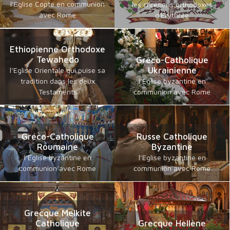
l’Eglise Copte en communion
les chrétiens orthodoxes
avec Rome
d'Erythrée
Ethiopienne Orthodoxe
Tewahedo
Gréco-Catholique
Ukrainienne
l’Eglise Orientale qui puise sa
tradition dans les deux
l’Eglise byzantine en
Testaments
communion avec Rome
Gréco-Catholique
Russe Catholique
Roumaine
Byzantine
l’Eglise byzantine en
l’Eglise byzantine en
communion avec Rome
communion avec Rome
Grecque Melkite
Catholique
Grecque Hellène