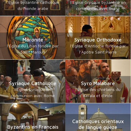
l’Eglise byzantine catholique
l’Eglise Grecque byzantine en
du monde arabe
communion avec Rome
Maronite
Syriaque Orthodoxe
l’Eglise du Liban fondée par
l’Eglise d’Antioche fondée par
Saint Maroun
l’Apôtre Saint Pierre
Syriaque Catholique
Syro Malabare
l’Eglise Syriaque en
l’Eglise des chrétiens du
communion avec Rome
Kerala et d’Inde
Catholiques orientaux
Byzantins en Français
de langue guèze