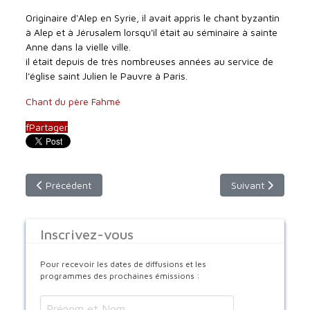
Originaire d'Alep en Syrie, il avait appris le chant byzantin
à Alep et à Jérusalem lorsqu'il était au séminaire à sainte
Anne dans la vielle ville.
il était depuis de très nombreuses années au service de
l'église saint Julien le Pauvre à Paris.
Chant du père Fahmé
f
Partager
Article précédent : Eglise Melkite : un nouveau patriarche
Article suivant :
Précédent
Suivant
Inscrivez-vous
Pour recevoir les dates de diffusions et les
programmes des prochaines émissions :