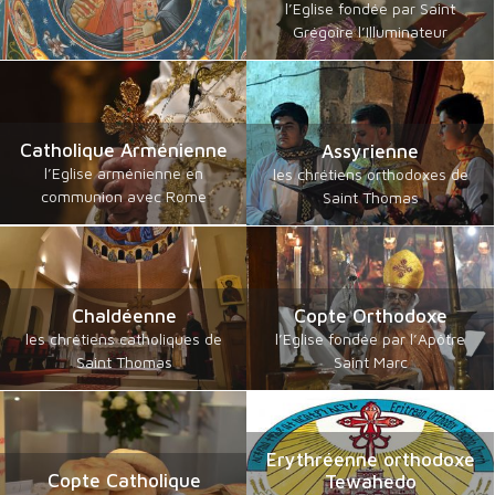
l’Eglise fondée par Saint
Grégoire l’Illuminateur
Catholique Arménienne
Assyrienne
l’Eglise arménienne en
les chrétiens orthodoxes de
communion avec Rome
Saint Thomas
Chaldéenne
Copte Orthodoxe
les chrétiens catholiques de
l’Eglise fondée par l’Apôtre
Saint Thomas
Saint Marc
Erythréenne orthodoxe
Copte Catholique
Tewahedo