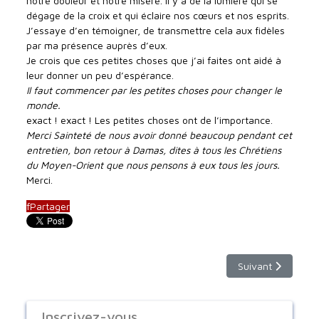
notre douleur et notre misère. Il y a de la lumière qui se
dégage de la croix et qui éclaire nos cœurs et nos esprits.
J’essaye d’en témoigner, de transmettre cela aux fidèles
par ma présence auprès d’eux.
Je crois que ces petites choses que j’ai faites ont aidé à
leur donner un peu d’espérance.
Il faut commencer par les petites choses pour changer le
monde.
exact ! exact ! Les petites choses ont de l’importance.
Merci Sainteté de nous avoir donné beaucoup pendant cet
entretien, bon retour à Damas, dites à tous les Chrétiens
du Moyen-Orient que nous pensons à eux tous les jours.
Merci.
f
Partager
Article suivant :
Suivant
Inscrivez-vous