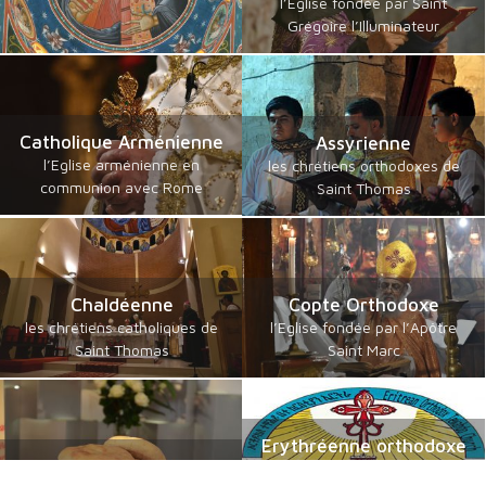
l’Eglise fondée par Saint
Grégoire l’Illuminateur
Catholique Arménienne
Assyrienne
l’Eglise arménienne en
les chrétiens orthodoxes de
communion avec Rome
Saint Thomas
Chaldéenne
Copte Orthodoxe
les chrétiens catholiques de
l’Eglise fondée par l’Apôtre
Saint Thomas
Saint Marc
Erythréenne orthodoxe
Copte Catholique
Tewahedo