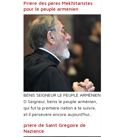
Prière des pères Mekhitaristes
pour le peuple arménien
BÉNIS SEIGNEUR LE PEUPLE ARMÉNIEN
O Seigneur, bénis le peuple arménien,
qui fut la première nation à te suivre,
et il persévère encore aujourd'hui...
prière de Saint Grégoire de
Naziance