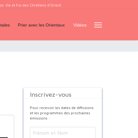
. Vie et Foi des Chrétiens d’Orient.
tales
Prier avec les Orientaux
Vidéos
Inscrivez-vous
Pour recevoir les dates de diffusions
et les programmes des prochaines
émissions :