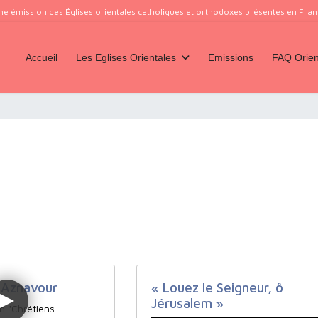
ne émission des Églises orientales catholiques et orthodoxes présentes en France
Accueil
Les Eglises Orientales
Emissions
FAQ Orien
'Aznavour
« Louez le Seigneur, ô
Jérusalem »
on "Chrétiens