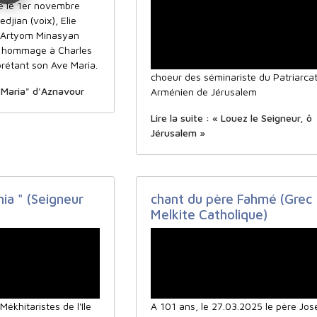
e le 1er novembre
djian (voix), Elie
t Artyom Minasyan
t hommage à Charles
rétant son Ave Maria.
choeur des séminariste du Patriarca
e Maria" d'Aznavour
Arménien de Jérusalem
Lire la suite : « Louez le Seigneur, ô
Jérusalem »
ia " (Seigneur
chant du père Fahmé (Grec
Melkite Catholique)
ékhitaristes de l'Ile
A 101 ans, le 27.03.2025 le père Jos