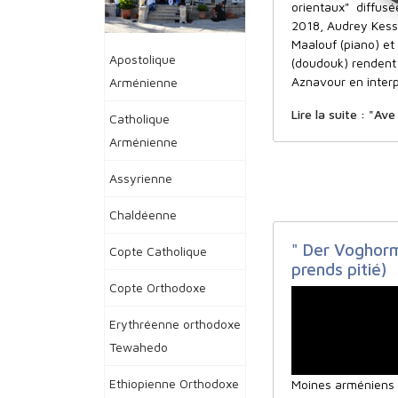
orientaux" diffusé
2018, Audrey Kesse
Maalouf (piano) e
Apostolique
(doudouk) renden
Aznavour en interp
Arménienne
Lire la suite : "Av
Catholique
Arménienne
Assyrienne
Chaldéenne
" Der Voghorm
Copte Catholique
prends pitié)
Copte Orthodoxe
Erythréenne orthodoxe
Tewahedo
Ethiopienne Orthodoxe
Moines arméniens M