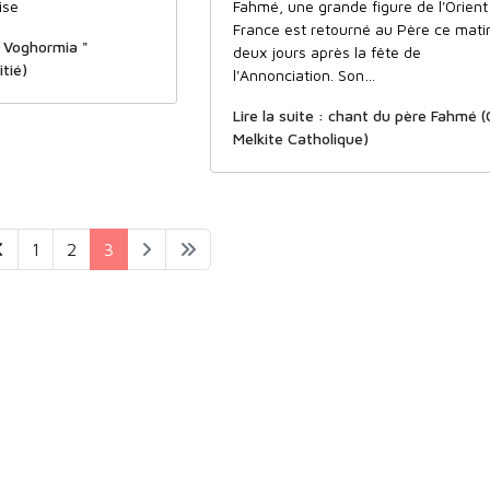
ise
Fahmé, une grande figure de l'Orient
France est retourné au Père ce mati
er Voghormia "
deux jours après la fête de
tié)
l'Annonciation. Son…
Lire la suite : chant du père Fahmé (
Melkite Catholique)
1
2
3