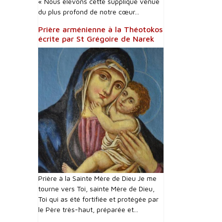
« Nous élevons cette supplique venue
du plus profond de notre cœur...
Prière arménienne à la Théotokos
écrite par St Grégoire de Narek
Prière à la Sainte Mère de Dieu Je me
tourne vers Toi, sainte Mère de Dieu,
Toi qui as été fortifiée et protégée par
le Père très-haut, préparée et...