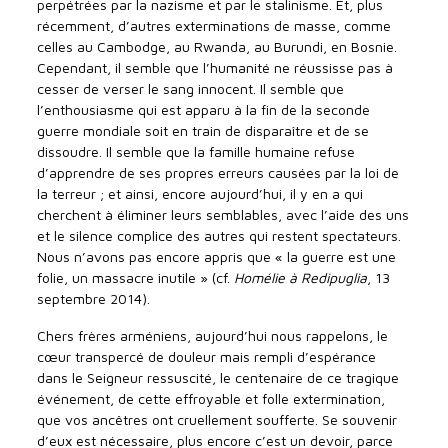
perpétrées par la nazisme et par le stalinisme. Et, plus
récemment, d’autres exterminations de masse, comme
celles au Cambodge, au Rwanda, au Burundi, en Bosnie.
Cependant, il semble que l’humanité ne réussisse pas à
cesser de verser le sang innocent. Il semble que
l’enthousiasme qui est apparu à la fin de la seconde
guerre mondiale soit en train de disparaître et de se
dissoudre. Il semble que la famille humaine refuse
d’apprendre de ses propres erreurs causées par la loi de
la terreur ; et ainsi, encore aujourd’hui, il y en a qui
cherchent à éliminer leurs semblables, avec l’aide des uns
et le silence complice des autres qui restent spectateurs.
Nous n’avons pas encore appris que « la guerre est une
folie, un massacre inutile » (cf.
Homélie à Redipuglia
, 13
septembre 2014).
Chers frères arméniens, aujourd’hui nous rappelons, le
cœur transpercé de douleur mais rempli d’espérance
dans le Seigneur ressuscité, le centenaire de ce tragique
événement, de cette effroyable et folle extermination,
que vos ancêtres ont cruellement soufferte. Se souvenir
d’eux est nécessaire, plus encore c’est un devoir, parce