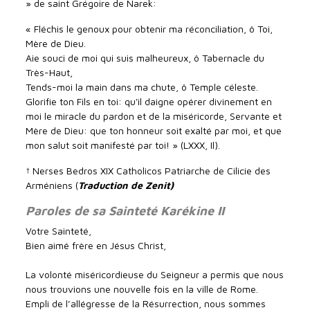
» de saint Grégoire de Narek:
« Fléchis le genoux pour obtenir ma réconciliation, ô Toi,
Mère de Dieu.
Aie souci de moi qui suis malheureux, ô Tabernacle du
Très-Haut,
Tends-moi la main dans ma chute, ô Temple céleste.
Glorifie ton Fils en toi: qu'il daigne opérer divinement en
moi le miracle du pardon et de la miséricorde, Servante et
Mère de Dieu: que ton honneur soit exalté par moi, et que
mon salut soit manifesté par toi! » (LXXX, Il).
† Nerses Bedros XIX Catholicos Patriarche de Cilicie des
Arméniens (
Traduction de Zenit)
Paroles de sa Sainteté Karékine II
Votre Sainteté,
Bien aimé frère en Jésus Christ,
La volonté miséricordieuse du Seigneur a permis que nous
nous trouvions une nouvelle fois en la ville de Rome.
Empli de l’allégresse de la Résurrection, nous sommes