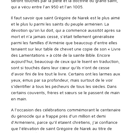
seront touchés par la piété et la doctrine du grand saint,
qui a vécu entre l’an 950 et l’an 1005.
Il faut savoir que saint Grégoire de Narek est le plus aimé
et le plus lu parmi les saints du peuple arménien. La
dévotion qu’on lui doit, qui a commencé aussitôt après sa
mort et n’a jamais cessé, s’était tellement généralisée
parmi les familles d’Arménie que beaucoup d’entre elles
tenaient sur leur table de chevet une copie de son « Livre
des Lamentations » à côté de la sainte Bible. Encore
aujourd’hui, beaucoup de ceux qui le lisent en traduction,
sont si touchés dans leur cœur qu’ils n'ont de cesse
d’avoir fini de lire tout le livre. Certains ont les larmes aux
yeux, émus par sa profondeur, mais surtout de le voir
s’identifier à tous les pécheurs de tous les siècles. Dans
certains couvents, frères et sœurs se le passent de main
en main.
A l’occasion des célébrations commémorant le centenaire
du génocide qui a frappé près d’un million et demi
d’Arméniens, parce qu’il étaient chrétiens, j’ai confiance
que l’élévation de saint Grégoire de Narek au titre de