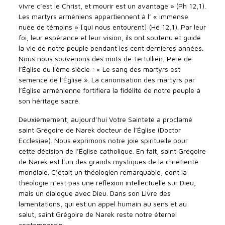
vivre c’est le Christ, et mourir est un avantage » (Ph 12,1).
Les martyrs arméniens appartiennent à l’ « immense
nuée de témoins » [qui nous entourent] (Hé 12,1). Par leur
foi, leur espérance et leur vision, ils ont soutenu et guidé
la vie de notre peuple pendant les cent dernières années.
Nous nous souvenons des mots de Tertullien, Père de
l’Église du IIème siècle : « Le sang des martyrs est
semence de l’Église ». La canonisation des martyrs par
l’Église arménienne fortifiera la fidélité de notre peuple à
son héritage sacré.
Deuxièmement, aujourd’hui Votre Sainteté a proclamé
saint Grégoire de Narek docteur de l’Église (Doctor
Ecclesiae). Nous exprimons notre joie spirituelle pour
cette décision de l’Église catholique. En fait, saint Grégoire
de Narek est l’un des grands mystiques de la chrétienté
mondiale. C’était un théologien remarquable, dont la
théologie n’est pas une réflexion intellectuelle sur Dieu,
mais un dialogue avec Dieu. Dans son Livre des
lamentations, qui est un appel humain au sens et au
salut, saint Grégoire de Narek reste notre éternel
contemporain.