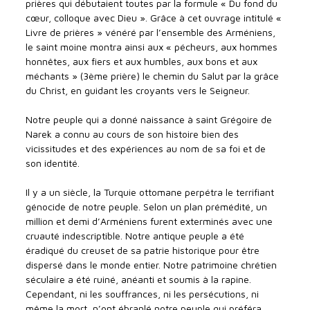
prières qui débutaient toutes par la formule « Du fond du
cœur, colloque avec Dieu ». Grâce à cet ouvrage intitulé «
Livre de prières » vénéré par l’ensemble des Arméniens,
le saint moine montra ainsi aux « pécheurs, aux hommes
honnêtes, aux fiers et aux humbles, aux bons et aux
méchants » (3ème prière) le chemin du Salut par la grâce
du Christ, en guidant les croyants vers le Seigneur.
Notre peuple qui a donné naissance à saint Grégoire de
Narek a connu au cours de son histoire bien des
vicissitudes et des expériences au nom de sa foi et de
son identité.
Il y a un siècle, la Turquie ottomane perpétra le terrifiant
génocide de notre peuple. Selon un plan prémédité, un
million et demi d’Arméniens furent exterminés avec une
cruauté indescriptible. Notre antique peuple a été
éradiqué du creuset de sa patrie historique pour être
dispersé dans le monde entier. Notre patrimoine chrétien
séculaire a été ruiné, anéanti et soumis à la rapine.
Cependant, ni les souffrances, ni les persécutions, ni
même la mort, n’ont ébranlé notre peuple qui préféra