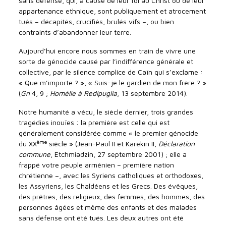
sans défense, qui, à cause de leur foi au Christ ou de leur
appartenance ethnique, sont publiquement et atrocement
tués – décapités, crucifiés, brulés vifs –, ou bien
contraints d’abandonner leur terre.
Aujourd’hui encore nous sommes en train de vivre une
sorte de génocide causé par l’indifférence générale et
collective, par le silence complice de Caïn qui s’exclame :
« Que m’importe ? », « Suis-je le gardien de mon frère ? »
(
Gn
4, 9 ;
Homélie à Redipuglia
, 13 septembre 2014).
Notre humanité a vécu, le siècle dernier, trois grandes
tragédies inouïes : la première est celle qui est
généralement considérée comme « le premier génocide
ème
du XX
siècle » (Jean-Paul II et Karekin II,
Déclaration
commune
, Etchmiadzin, 27 septembre 2001) ; elle a
frappé votre peuple arménien – première nation
chrétienne –, avec les Syriens catholiques et orthodoxes,
les Assyriens, les Chaldéens et les Grecs. Des évêques,
des prêtres, des religieux, des femmes, des hommes, des
personnes âgées et même des enfants et des malades
sans défense ont été tués. Les deux autres ont été