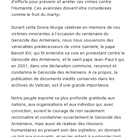
d’efforts pour prévenir et arrêter ces crimes contre
l’Humanité. Ces avancées doivent être considérées
comme le fruit du martyr.
Durant cette Divine liturgie célébrée en mémoire de nos
victimes innocentes à l’occasion du centenaire du
Génocide des Arméniens, nous nous souvenons des
vénérables prédécesseurs de votre Sainteté, le pape
Benoît XVI, qui fit entendre sa voix en protestant contre le
Génocide des Arméniens, et le saint pape Jean-Paul II qui,
en 2001, dans une déclaration commune, reconnut et
condamna le Génocide des Arméniens. A ce propos, la
publication de documents inédits conservés dans les
archives du Vatican, est d’une grande importance.
Notre peuple exprime sa plus profonde gratitude aux
nations, aux organisations et aux individus qui, avec
conviction, eurent le courage de non seulement
reconnaître et condamner ouvertement le Génocide des
Arméniens, mais aussi de réaliser des missions
humanitaires en prenant soin des orphelins, en donnant
un toit aux survivants, et en les aidant à surmonter tant