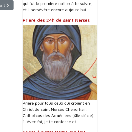
qui fut la première nation à te suivre,
le suivant : 11.05.23 : le pape Copte au Vatican (jour 2)
ant
et il persévère encore aujourd'hui...
Prière des 24h de saint Nerses
Prière pour tous ceux qui croient en
Christ de saint Nersès Chenorhali,
Catholicos des Arméniens (XIIe siècle)
1. Avec foi, je te confesse et...