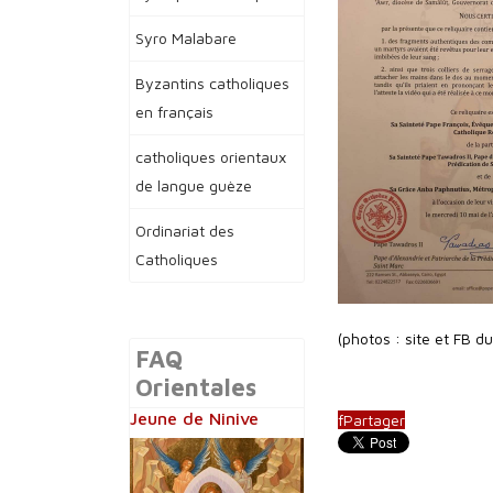
Syro Malabare
Byzantins catholiques
en français
catholiques orientaux
de langue guèze
Ordinariat des
Catholiques
(photos : site et FB d
FAQ
Orientales
Jeune de Ninive
f
Partager