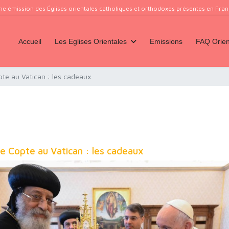
ne émission des Églises orientales catholiques et orthodoxes présentes en France
Accueil
Les Eglises Orientales
Emissions
FAQ Orien
pte au Vatican : les cadeaux
pe Copte au Vatican : les cadeaux