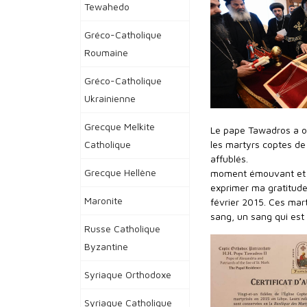
Tewahedo
Gréco-Catholique
Roumaine
Gréco-Catholique
Ukrainienne
Grecque Melkite
Le pape Tawadros a of
Catholique
les martyrs coptes de 
affublés.
Grecque Hellène
moment émouvant et co
exprimer ma gratitude
Maronite
février 2015. Ces mart
sang, un sang qui est 
Russe Catholique
Byzantine
Syriaque Orthodoxe
Syriaque Catholique