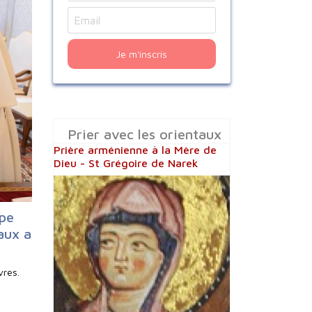
Je m'inscris
Prier avec les orientaux
Prière arménienne à la Mère de
Dieu - St Grégoire de Narek
ape
aux a
vres.