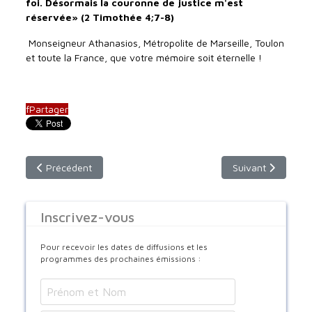
foi. Désormais la couronne de justice m'est
réservée» (2 Timothée 4;7-8)
Monseigneur Athanasios, Métropolite de Marseille, Toulon
et toute la France, que votre mémoire soit éternelle !
f
Partager
Article précédent : un témoignage sur le monaschisme orienta
Article suivant : 
Précédent
Suivant
Inscrivez-vous
Pour recevoir les dates de diffusions et les
programmes des prochaines émissions :