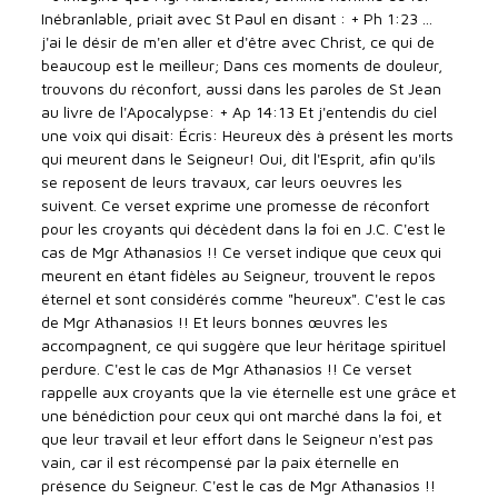
Inébranlable, priait avec St Paul en disant : + Ph 1:23 ...
j'ai le désir de m'en aller et d'être avec Christ, ce qui de
beaucoup est le meilleur; Dans ces moments de douleur,
trouvons du réconfort, aussi dans les paroles de St Jean
au livre de l'Apocalypse: + Ap 14:13 Et j'entendis du ciel
une voix qui disait: Écris: Heureux dès à présent les morts
qui meurent dans le Seigneur! Oui, dit l'Esprit, afin qu'ils
se reposent de leurs travaux, car leurs oeuvres les
suivent. Ce verset exprime une promesse de réconfort
pour les croyants qui décèdent dans la foi en J.C. C'est le
cas de Mgr Athanasios !! Ce verset indique que ceux qui
meurent en étant fidèles au Seigneur, trouvent le repos
éternel et sont considérés comme "heureux". C'est le cas
de Mgr Athanasios !! Et leurs bonnes œuvres les
accompagnent, ce qui suggère que leur héritage spirituel
perdure. C'est le cas de Mgr Athanasios !! Ce verset
rappelle aux croyants que la vie éternelle est une grâce et
une bénédiction pour ceux qui ont marché dans la foi, et
que leur travail et leur effort dans le Seigneur n'est pas
vain, car il est récompensé par la paix éternelle en
présence du Seigneur. C'est le cas de Mgr Athanasios !!