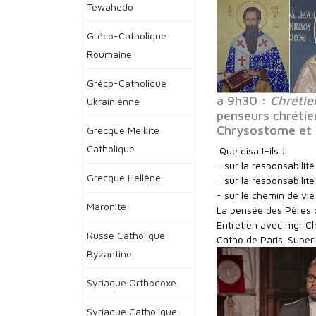
Tewahedo
Gréco-Catholique
Roumaine
Gréco-Catholique
à 9h30 :
Chrétie
Ukrainienne
penseurs chrétien
Chrysostome et S
Grecque Melkite
Catholique
Que disait-ils :
- sur la responsabili
Grecque Hellène
- sur la responsabili
- sur le chemin de vie
Maronite
La pensée des Pères de 
Entretien avec mgr Ch
Russe Catholique
Catho de Paris. Supéri
Byzantine
Syriaque Orthodoxe
Syriaque Catholique