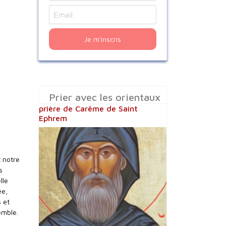
Je m'inscris
Prier avec les orientaux
prière de Carême de Saint
Ephrem
t notre
s
lle
ée,
 et
emble.