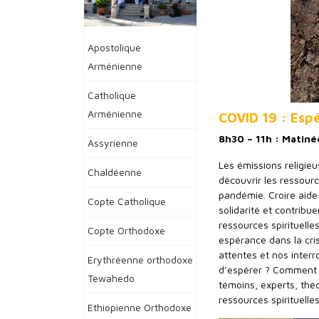
Apostolique
Arménienne
Catholique
Arménienne
COVID 19 : Esp
8h30 – 11h : Matiné
Assyrienne
Les émissions religie
Chaldéenne
découvrir les ressourc
pandémie. Croire aide
Copte Catholique
solidarité et contribu
ressources spirituelle
Copte Orthodoxe
espérance dans la cri
attentes et nos inter
Erythréenne orthodoxe
d’espérer ? Comment p
Tewahedo
témoins, experts, théo
ressources spirituelle
Ethiopienne Orthodoxe