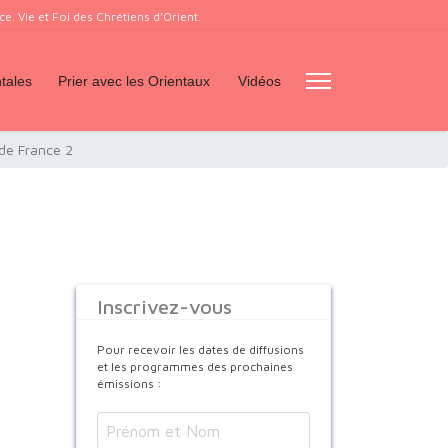
. Vie et Foi des Chrétiens d’Orient.
tales
Prier avec les Orientaux
Vidéos
de France 2
Inscrivez-vous
Pour recevoir les dates de diffusions
et les programmes des prochaines
émissions :