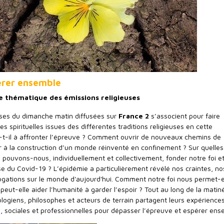
érer ensemble
e thématique des émissions religieuses
uses du dimanche matin diffusées sur
France 2
s’associent pour faire
es spirituelles issues des différentes traditions religieuses en cette
-t-il à affronter l’épreuve ? Comment ouvrir de nouveaux chemins de
er à la construction d’un monde réinventé en confinement ? Sur quelles
s pouvons-nous, individuellement et collectivement, fonder notre foi e
se du Covid-19 ? L’épidémie a particulièrement révélé nos craintes, no
rogations sur le monde d'aujourd'hui. Comment notre foi nous permet-e
eut-elle aider l’humanité à garder l’espoir ? Tout au long de la matin
logiens, philosophes et acteurs de terrain partagent leurs expériences
s, sociales et professionnelles pour dépasser l’épreuve et espérer ens