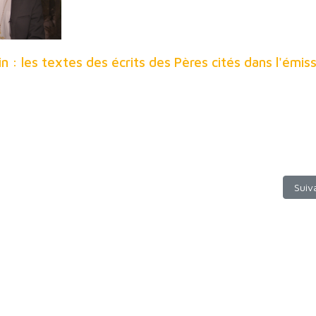
oin : les textes des écrits des Pères cités dans l'émis
 Dimanche 5 juillet 2020 à 9h30 - France 2
Artic
Suiv