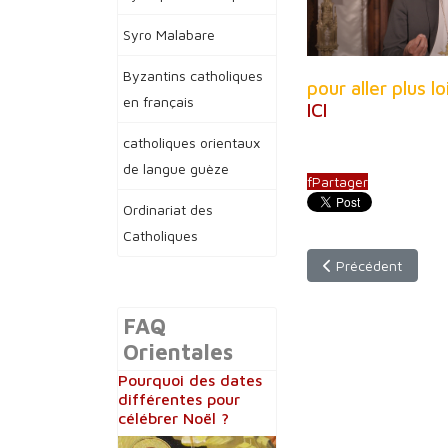
Syro Malabare
Byzantins catholiques
pour aller plus l
en français
ICI
catholiques orientaux
de langue guèze
f
Partager
Ordinariat des
Catholiques
Article précédent :
Précédent
FAQ
Orientales
Pourquoi des dates
différentes pour
célébrer Noël ?