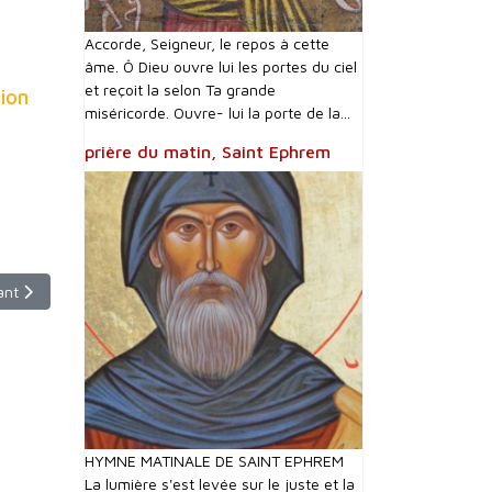
Accorde, Seigneur, le repos à cette
âme. Ô Dieu ouvre lui les portes du ciel
et reçoit la selon Ta grande
sion
miséricorde. Ouvre- lui la porte de la...
prière du matin, Saint Ephrem
le suivant : Jeudi 21 mai 2020 - 9h00 (horaire inhabituel) - France 2
ant
HYMNE MATINALE DE SAINT EPHREM
La lumière s'est levée sur le juste et la