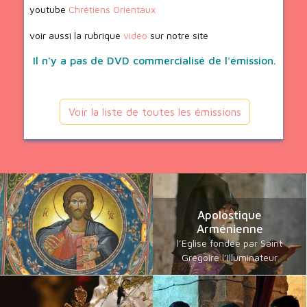
youtube
Chrétiens Orientaux
voir aussi la rubrique
vidéo
sur notre site
Il n'y a pas de DVD commercialisé de l'émission.
Voir la liste de toutes les émissions
Apolostique
Arménienne
l’Eglise fondée par Saint
Grégoire l’Illuminateur