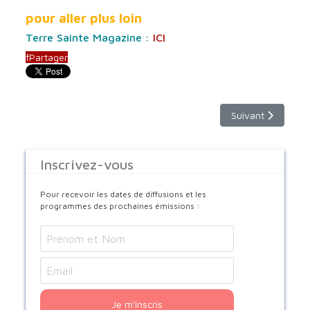
pour aller plus loin
Terre Sainte Magazine :
ICI
f
Partager
Article suivant :
Suivant
Inscrivez-vous
Pour recevoir les dates de diffusions et les
programmes des prochaines émissions :
Je m'inscris