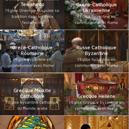
Tewahedo
Gréco-Catholique
Ukrainienne
l’Eglise Orientale qui puise sa
tradition dans les deux
l’Eglise byzantine en
Testaments
communion avec Rome
Gréco-Catholique
Russe Catholique
Roumaine
Byzantine
l’Eglise byzantine en
l’Eglise byzantine en
communion avec Rome
communion avec Rome
Grecque Melkite
Catholique
Grecque Hellène
l’Eglise byzantine catholique
l’Eglise Grecque byzantine en
du monde arabe
communion avec Rome