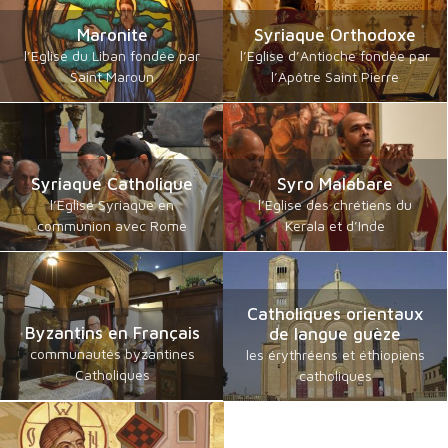
Maronite
Syriaque Orthodoxe
l’Eglise du Liban fondée par
l’Eglise d’Antioche fondée par
Saint Maroun
l’Apôtre Saint Pierre
Syriaque Catholique
Syro Malabare
l’Eglise Syriaque en
l’Eglise des chrétiens du
communion avec Rome
Kerala et d’Inde
Catholiques orientaux
Byzantins en Français
de langue guèze
communautés byzantines
les érythréens et éthiopiens
Catholiques
catholiques