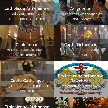
Catholique Arménienne
Assyrienne
l’Eglise arménienne en
les chrétiens orthodoxes de
communion avec Rome
Saint Thomas
Chaldéenne
Copte Orthodoxe
les chrétiens catholiques de
l’Eglise fondée par l’Apôtre
Saint Thomas
Saint Marc
Erythréenne orthodoxe
Copte Catholique
Tewahedo
l’Eglise Copte en communion
les chrétiens orthodoxes
avec Rome
d'Erythrée
Ethiopienne Orthodoxe