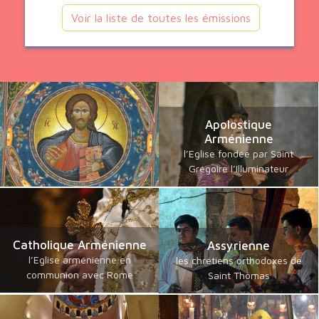
Voir la liste de toutes les émissions
Apolostique
Arménienne
l’Eglise fondée par Saint
Grégoire l’Illuminateur
Catholique Arménienne
Assyrienne
l’Eglise arménienne en
les chrétiens orthodoxes de
communion avec Rome
Saint Thomas