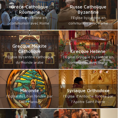
Gréco-Catholique
Russe Catholique
Roumaine
Byzantine
l’Eglise byzantine en
l’Eglise byzantine en
communion avec Rome
communion avec Rome
Grecque Melkite
Catholique
Grecque Hellène
l’Eglise byzantine catholique
l’Eglise Grecque byzantine en
du monde arabe
communion avec Rome
Maronite
Syriaque Orthodoxe
l’Eglise du Liban fondée par
l’Eglise d’Antioche fondée par
Saint Maroun
l’Apôtre Saint Pierre