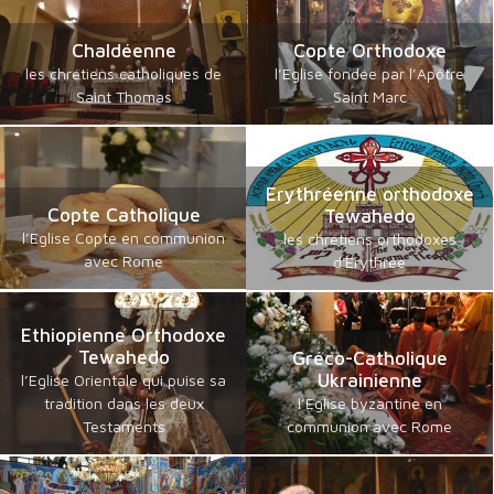
Chaldéenne
Copte Orthodoxe
les chrétiens catholiques de
l’Eglise fondée par l’Apôtre
Saint Thomas
Saint Marc
Erythréenne orthodoxe
Copte Catholique
Tewahedo
l’Eglise Copte en communion
les chrétiens orthodoxes
avec Rome
d'Erythrée
Ethiopienne Orthodoxe
Tewahedo
Gréco-Catholique
Ukrainienne
l’Eglise Orientale qui puise sa
tradition dans les deux
l’Eglise byzantine en
Testaments
communion avec Rome