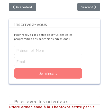
Article précédent : Dimanche 24 décembre 2023 - 9h 30 - Fr
Article suivant 
Précédent
Suivant
Inscrivez-vous
Pour recevoir les dates de diffusions et les
programmes des prochaines émissions :
Je m'inscris
Prier avec les orientaux
Prière arménienne à la Théotokos écrite par St