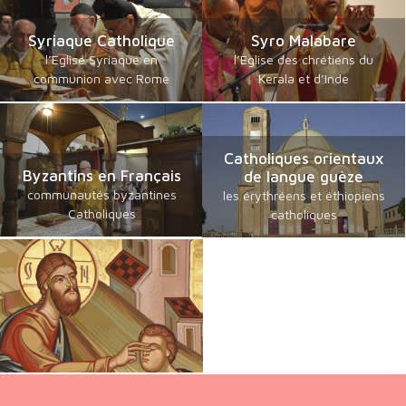
Syriaque Catholique
Syro Malabare
l’Eglise Syriaque en
l’Eglise des chrétiens du
communion avec Rome
Kerala et d’Inde
Catholiques orientaux
Byzantins en Français
de langue guèze
communautés byzantines
les érythréens et éthiopiens
Catholiques
catholiques