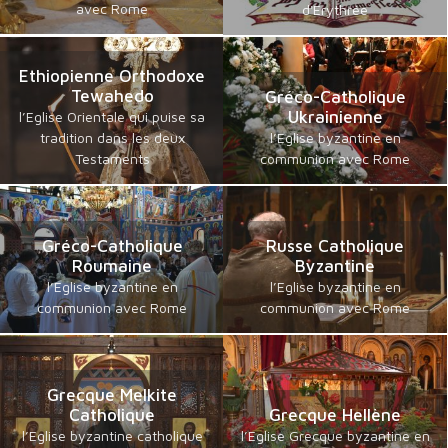
avec Rome
d'Erythrée
Ethiopienne Orthodoxe
Tewahedo
Gréco-Catholique
Ukrainienne
l’Eglise Orientale qui puise sa
tradition dans les deux
l’Eglise byzantine en
Testaments
communion avec Rome
Gréco-Catholique
Russe Catholique
Roumaine
Byzantine
l’Eglise byzantine en
l’Eglise byzantine en
communion avec Rome
communion avec Rome
Grecque Melkite
Catholique
Grecque Hellène
l’Eglise byzantine catholique
l’Eglise Grecque byzantine en