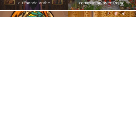
du monde arabe
communion avec Rome
Maronite
Syriaque Orthodoxe
l’Eglise du Liban fondée par
l’Eglise d’Antioche fondée par
Saint Maroun
l’Apôtre Saint Pierre
Syriaque Catholique
Syro Malabare
l’Eglise Syriaque en
l’Eglise des chrétiens du
communion avec Rome
Kerala et d’Inde
Catholiques orientaux
Byzantins en Français
de langue guèze
communautés byzantines
les érythréens et éthiopiens