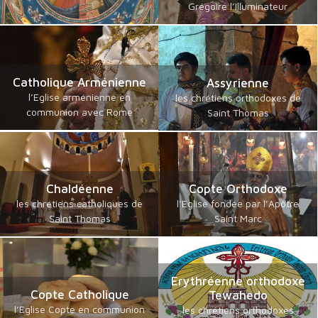
Grégoire l’Illuminateur
Catholique Arménienne
Assyrienne
l’Eglise arménienne en
les chrétiens orthodoxes de
communion avec Rome
Saint Thomas
Chaldéenne
Copte Orthodoxe
les chrétiens catholiques de
l’Eglise fondée par l’Apôtre
Saint Thomas
Saint Marc
Erythréenne orthodoxe
Copte Catholique
Tewahedo
l’Eglise Copte en communion
les chrétiens orthodoxes