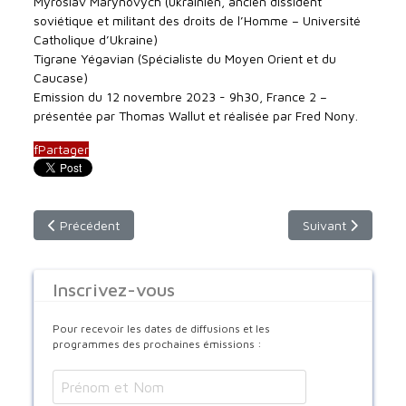
Myroslav Marynovych (ukrainien, ancien dissident
soviétique et militant des droits de l’Homme – Université
Catholique d’Ukraine)
Tigrane Yégavian (Spécialiste du Moyen Orient et du
Caucase)
Emission du 12 novembre 2023 - 9h30, France 2 –
présentée par Thomas Wallut et réalisée par Fred Nony.
f
Partager
Article précédent : Dimanche 26 novembre 2023 - de 8h30 à
Article suivant :
Précédent
Suivant
Inscrivez-vous
Pour recevoir les dates de diffusions et les
programmes des prochaines émissions :