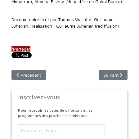
Moharraq), Abouna Bishoy (Monastère de Gabal Dunka).
Documentaire écrit par Thomas Wallut et Guillaume
Juherian. Réalisation : Guillaume Juherian (rediffusion)
f
Partager
Article précédent : Dimanche 20 juillet - 9h30 - F2
Article suivant : 
Précédent
Suivant
Inscrivez-vous
Pour recevoir les dates de diffusions et les
programmes des prochaines émissions :