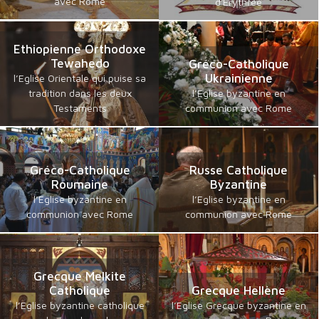
avec Rome
d'Erythrée
Ethiopienne Orthodoxe
Tewahedo
Gréco-Catholique
Ukrainienne
l’Eglise Orientale qui puise sa
tradition dans les deux
l’Eglise byzantine en
Testaments
communion avec Rome
Gréco-Catholique
Russe Catholique
Roumaine
Byzantine
l’Eglise byzantine en
l’Eglise byzantine en
communion avec Rome
communion avec Rome
Grecque Melkite
Catholique
Grecque Hellène
l’Eglise byzantine catholique
l’Eglise Grecque byzantine en