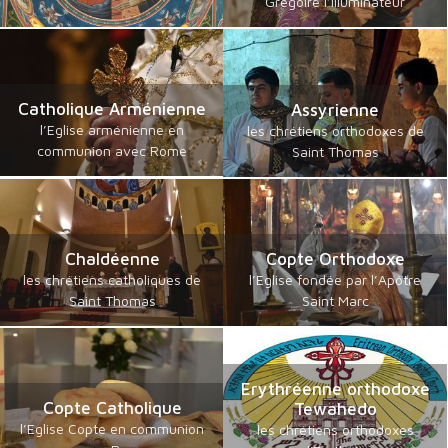
Grégoire l’Illuminateur
Catholique Arménienne
Assyrienne
l’Eglise arménienne en
les chrétiens orthodoxes de
communion avec Rome
Saint Thomas
Chaldéenne
Copte Orthodoxe
les chrétiens catholiques de
l’Eglise fondée par l’Apôtre
Saint Thomas
Saint Marc
Erythréenne orthodoxe
Copte Catholique
Tewahedo
l’Eglise Copte en communion
les chrétiens orthodoxes