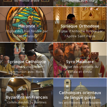
du monde arabe
communion avec Rome
Maronite
Syriaque Orthodoxe
l’Eglise du Liban fondée par
l’Eglise d’Antioche fondée par
Saint Maroun
l’Apôtre Saint Pierre
Syriaque Catholique
Syro Malabare
l’Eglise Syriaque en
l’Eglise des chrétiens du
communion avec Rome
Kerala et d’Inde
Catholiques orientaux
Byzantins en Français
de langue guèze
communautés byzantines
les érythréens et éthiopiens