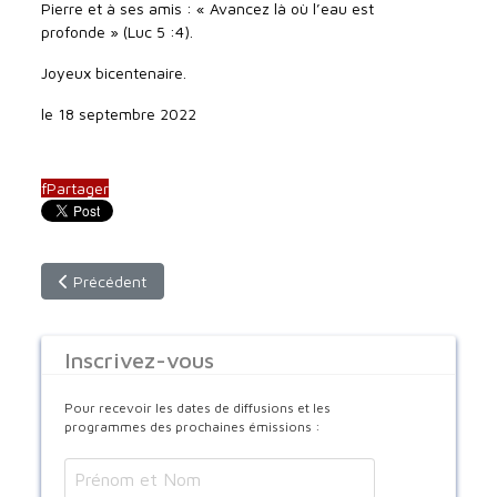
Pierre et à ses amis : « Avancez là où l’eau est
profonde » (Luc 5 :4).
Joyeux bicentenaire.
le 18 septembre 2022
f
Partager
Article précédent : Méditation de Saint Jean Chrysostome pou
Précédent
Inscrivez-vous
Pour recevoir les dates de diffusions et les
programmes des prochaines émissions :