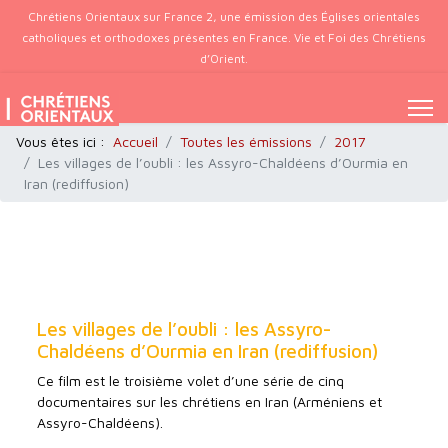
Chrétiens Orientaux sur France 2, une émission des Églises orientales
catholiques et orthodoxes présentes en France. Vie et Foi des Chrétiens
d’Orient.
Vous êtes ici :
Accueil
Toutes les émissions
2017
Les villages de l’oubli : les Assyro-Chaldéens d’Ourmia en
Iran (rediffusion)
Les villages de l’oubli : les Assyro-
Chaldéens d’Ourmia en Iran (rediffusion)
Ce film est le troisième volet d’une série de cinq
documentaires sur les chrétiens en Iran (Arméniens et
Assyro-Chaldéens).