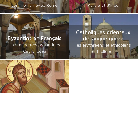
communion avec Rome
Kerala et d’Inde
Catholiques orientaux
Byzantins en Français
de langue guèze
communautés byzantines
les érythréens et éthiopiens
Catholiques
catholiques
Chrétiens Orientaux
Foi, Espérance et Traditions