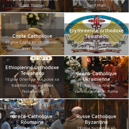
Saint Thomas
Saint Marc
Erythréenne orthodoxe
Copte Catholique
Tewahedo
l’Eglise Copte en communion
les chrétiens orthodoxes
avec Rome
d'Erythrée
Ethiopienne Orthodoxe
Tewahedo
Gréco-Catholique
Ukrainienne
l’Eglise Orientale qui puise sa
tradition dans les deux
l’Eglise byzantine en
Testaments
communion avec Rome
Gréco-Catholique
Russe Catholique
Roumaine
Byzantine
l’Eglise byzantine en
l’Eglise byzantine en