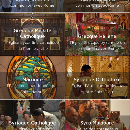
communion avec Rome
communion avec Rome
Grecque Melkite
Catholique
Grecque Hellène
l’Eglise byzantine catholique
l’Eglise Grecque byzantine en
du monde arabe
communion avec Rome
Maronite
Syriaque Orthodoxe
l’Eglise du Liban fondée par
l’Eglise d’Antioche fondée par
Saint Maroun
l’Apôtre Saint Pierre
Syriaque Catholique
Syro Malabare
l’Eglise Syriaque en
l’Eglise des chrétiens du