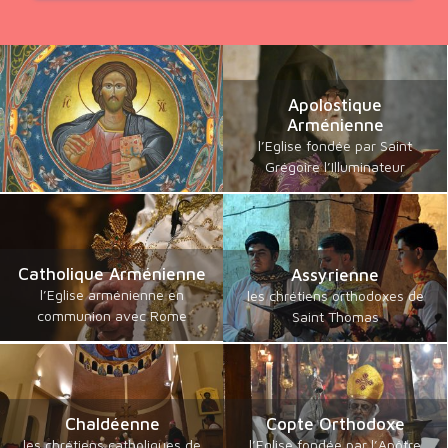
Apolostique
Arménienne
l’Eglise fondée par Saint
Grégoire l’Illuminateur
Catholique Arménienne
Assyrienne
l’Eglise arménienne en
les chrétiens orthodoxes de
communion avec Rome
Saint Thomas
Chaldéenne
Copte Orthodoxe
les chrétiens catholiques de
l’Eglise fondée par l’Apôtre