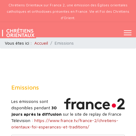
Chrétiens Orientaux sur France 2, une émission des Églises orientales
catholiques et orthodoxes présentes en France. Vie et Foi des Chrétiens
d’Orient.
Vous êtes ici :
Accueil
Emissions
Emissions
Les émissions sont
disponibles pendant
30
jours après la diffusion
sur le site de replay de France
Télévision :
https://www.france.tv/france-2/chretiens-
orientaux-foi-esperances-et-traditions/