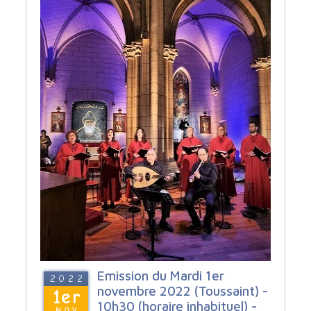
Emission du Mardi 1er
2022
novembre 2022 (Toussaint) -
1er
10h30 (horaire inhabituel) -
NOV