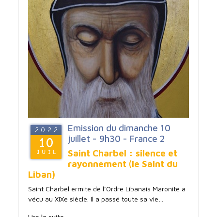
Emission du dimanche 10
2022
juillet - 9h30 - France 2
10
Saint Charbel :
silence et
JUIL
rayonnement
(
le Saint du
Liban)
Saint Charbel ermite de l’Ordre Libanais Maronite a
vécu au XIXe siècle. Il a passé toute sa vie…
Lire la suite...