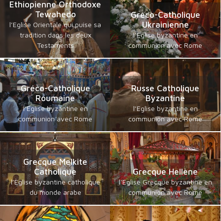
Ethiopienne Orthodoxe
Tewahedo
Gréco-Catholique
Ukrainienne
l’Eglise Orientale qui puise sa
tradition dans les deux
l’Eglise byzantine en
Testaments
communion avec Rome
Gréco-Catholique
Russe Catholique
Roumaine
Byzantine
l’Eglise byzantine en
l’Eglise byzantine en
communion avec Rome
communion avec Rome
Grecque Melkite
Catholique
Grecque Hellène
l’Eglise byzantine catholique
l’Eglise Grecque byzantine en
du monde arabe
communion avec Rome