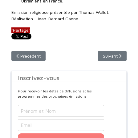
Ukrainiens en France.
Emission religieuse présentée par Thomas Wallut.
Réalisation : Jean-Bernard Ganne.
f
Partager
Article précédent : les enfants de la Joie
Article suivant :
Précédent
Suivant
Inscrivez-vous
Pour recevoir les dates de diffusions et les
programmes des prochaines émissions :