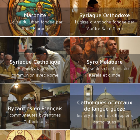
Maronite
Syriaque Orthodoxe
l’Eglise du Liban fondée par
l’Eglise d’Antioche fondée par
Saint Maroun
l’Apôtre Saint Pierre
Syriaque Catholique
Syro Malabare
l’Eglise Syriaque en
l’Eglise des chrétiens du
communion avec Rome
Kerala et d’Inde
Catholiques orientaux
Byzantins en Français
de langue guèze
communautés byzantines
les érythréens et éthiopiens
Catholiques
catholiques