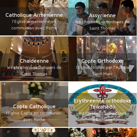
Catholique Arménienne
Assyrienne
l’Eglise arménienne en
les chrétiens orthodoxes de
communion avec Rome
Saint Thomas
Chaldéenne
Copte Orthodoxe
les chrétiens catholiques de
l’Eglise fondée par l’Apôtre
Saint Thomas
Saint Marc
Erythréenne orthodoxe
Copte Catholique
Tewahedo
l’Eglise Copte en communion
les chrétiens orthodoxes
avec Rome
d'Erythrée