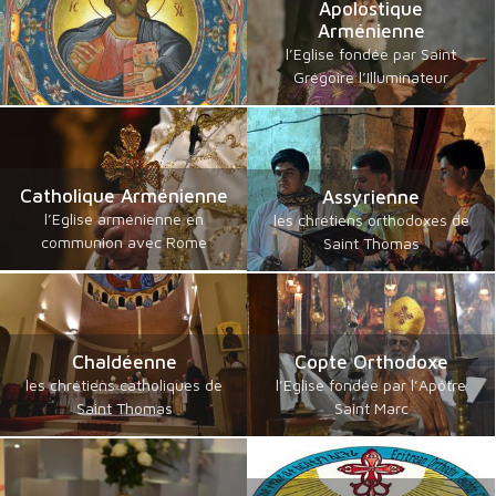
Apolostique
Arménienne
l’Eglise fondée par Saint
Grégoire l’Illuminateur
Catholique Arménienne
Assyrienne
l’Eglise arménienne en
les chrétiens orthodoxes de
communion avec Rome
Saint Thomas
Chaldéenne
Copte Orthodoxe
les chrétiens catholiques de
l’Eglise fondée par l’Apôtre
Saint Thomas
Saint Marc