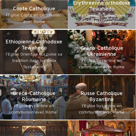
Erythréenne orthodoxe
Copte Catholique
Tewahedo
l’Eglise Copte en communion
les chrétiens orthodoxes
avec Rome
d'Erythrée
Ethiopienne Orthodoxe
Tewahedo
Gréco-Catholique
Ukrainienne
l’Eglise Orientale qui puise sa
tradition dans les deux
l’Eglise byzantine en
Testaments
communion avec Rome
Gréco-Catholique
Russe Catholique
Roumaine
Byzantine
l’Eglise byzantine en
l’Eglise byzantine en
communion avec Rome
communion avec Rome