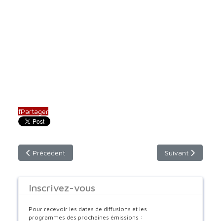
f
Partager
Article précédent : les Chrétiens d'Orient et le martyre
Article suivant : 
Précédent
Suivant
Inscrivez-vous
Pour recevoir les dates de diffusions et les
programmes des prochaines émissions :