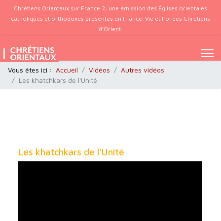
Chrétiens Orientaux sur France 2, une émission des Églises orientales
catholiques et orthodoxes présentes en France. Vie et Foi des Chrétiens
d’Orient.
Vous êtes ici :
Accueil
Vidéos
Autres vidéos
Les khatchkars de l'Unité
Les khatchkars de l'Unité