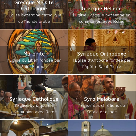
Grecque Melkite
Catholique
Grecque Hellène
l’Eglise byzantine catholique
l’Eglise Grecque byzantine en
du monde arabe
communion avec Rome
Maronite
Syriaque Orthodoxe
l’Eglise du Liban fondée par
l’Eglise d’Antioche fondée par
Saint Maroun
l’Apôtre Saint Pierre
Syriaque Catholique
Syro Malabare
l’Eglise Syriaque en
l’Eglise des chrétiens du
communion avec Rome
Kerala et d’Inde