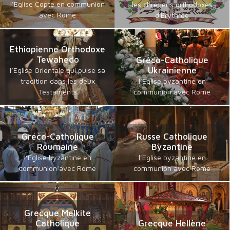
l’Eglise Copte en communion
les chrétiens orthodoxes
avec Rome
d'Erythrée
Ethiopienne Orthodoxe
Tewahedo
Gréco-Catholique
Ukrainienne
l’Eglise Orientale qui puise sa
tradition dans les deux
l’Eglise byzantine en
Testaments
communion avec Rome
Gréco-Catholique
Russe Catholique
Roumaine
Byzantine
l’Eglise byzantine en
l’Eglise byzantine en
communion avec Rome
communion avec Rome
Grecque Melkite
Catholique
Grecque Hellène