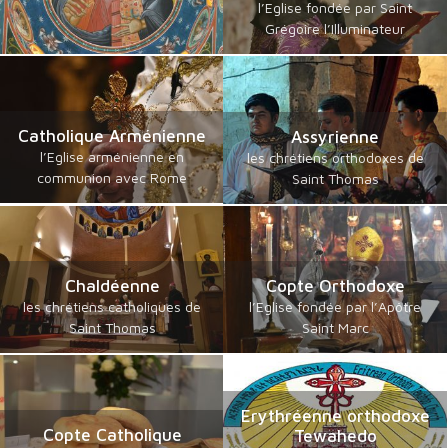
l’Eglise fondée par Saint
Grégoire l’Illuminateur
Catholique Arménienne
Assyrienne
l’Eglise arménienne en
les chrétiens orthodoxes de
communion avec Rome
Saint Thomas
Chaldéenne
Copte Orthodoxe
les chrétiens catholiques de
l’Eglise fondée par l’Apôtre
Saint Thomas
Saint Marc
Erythréenne orthodoxe
Copte Catholique
Tewahedo