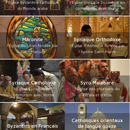
l’Eglise byzantine catholique
l’Eglise Grecque byzantine en
du monde arabe
communion avec Rome
Maronite
Syriaque Orthodoxe
l’Eglise du Liban fondée par
l’Eglise d’Antioche fondée par
Saint Maroun
l’Apôtre Saint Pierre
Syriaque Catholique
Syro Malabare
l’Eglise Syriaque en
l’Eglise des chrétiens du
communion avec Rome
Kerala et d’Inde
Catholiques orientaux
Byzantins en Français
de langue guèze