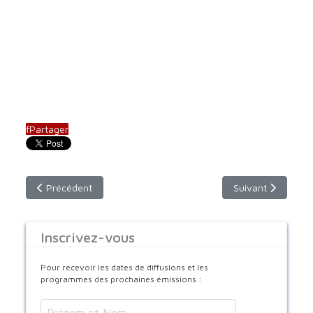
f
Partager
Article précédent : Mgr Ihor : un nouvel évêque Ukrainien en 
Article suivant : 
Précédent
Suivant
Inscrivez-vous
Pour recevoir les dates de diffusions et les
programmes des prochaines émissions :